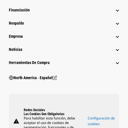
Financiación
Respaldo
Empresa
Noticias
Herramientas De Compra
North America ‧ Español
Redes Sociales
Las Cookies Son Obligatorias
Para habilitar esta función, debe
Configuración de
warning
aceptar el uso de cookies de
cookies
segmentación, funcionales y de