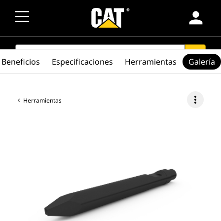
person
SEARCH
search
Beneficios
Especificaciones
Herramientas
Galería
more_vert
Herramientas