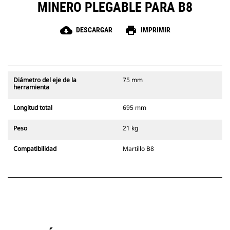
MINERO PLEGABLE PARA B8
cloud_download
print
DESCARGAR
IMPRIMIR
Diámetro del eje de la
75 mm
herramienta
Longitud total
695 mm
Peso
21 kg
Compatibilidad
Martillo B8