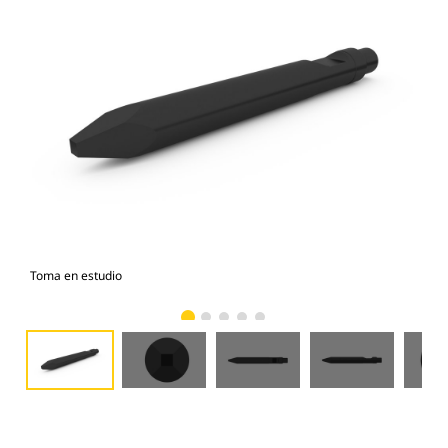
Toma en estudio
Vist