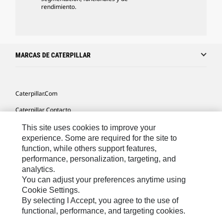
rendimiento.
MARCAS DE CATERPILLAR
Caterpillar.com
Caterpillar Contacto
Mis Preferencias De Marketing
This site uses cookies to improve your
experience. Some are required for the site to
Site Map
function, while others support features,
performance, personalization, targeting, and
Cookie Settings
analytics.
Legal
You can adjust your preferences anytime using
Cookie Settings.
Privacy
By selecting I Accept, you agree to the use of
functional, performance, and targeting cookies.