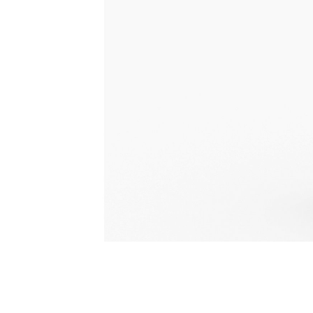
Tuberías De Martillos Para Retroexcavadoras Cargadoras
Ben
Cambiar modelo