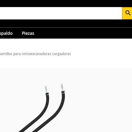
search
espaldo
Piezas
martillos para retroexcavadoras cargadoras