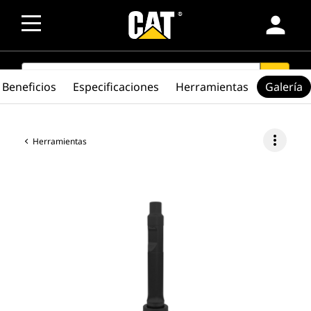
person
SEARCH
search
Beneficios
Especificaciones
Herramientas
Galería
more_vert
Herramientas