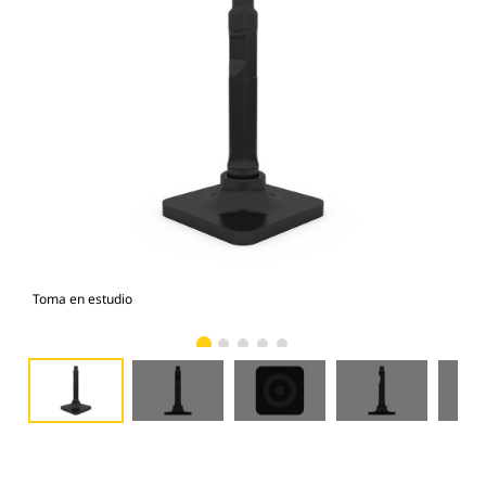
Toma en estudio
Vist