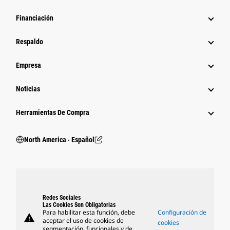
Financiación
Respaldo
Empresa
Noticias
Herramientas De Compra
North America ‧ Español
Redes Sociales
Las Cookies Son Obligatorias
Para habilitar esta función, debe
Configuración de
warning
aceptar el uso de cookies de
cookies
segmentación, funcionales y de