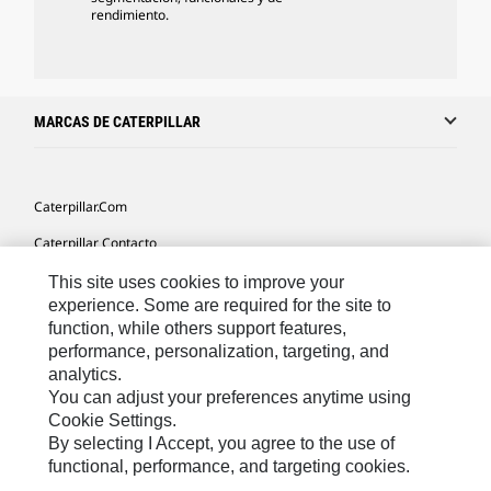
rendimiento.
MARCAS DE CATERPILLAR
Caterpillar.com
Caterpillar Contacto
Mis Preferencias De Marketing
This site uses cookies to improve your
experience. Some are required for the site to
Site Map
function, while others support features,
performance, personalization, targeting, and
Cookie Settings
analytics.
Legal
You can adjust your preferences anytime using
Cookie Settings.
Privacy
By selecting I Accept, you agree to the use of
functional, performance, and targeting cookies.