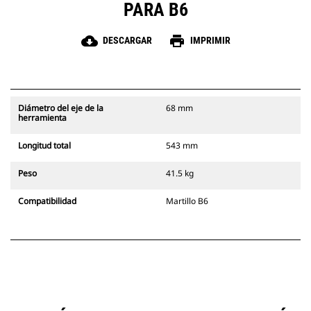
PARA B6
cloud_download
print
DESCARGAR
IMPRIMIR
Diámetro del eje de la
68 mm
herramienta
Longitud total
543 mm
Peso
41.5 kg
Compatibilidad
Martillo B6