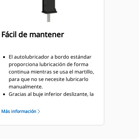
Fácil de mantener
El autolubricador a bordo estándar
proporciona lubricación de forma
continua mientras se usa el martillo,
para que no se necesite lubricarlo
manualmente.
Gracias al buje inferior deslizante, la
sustitución en el campo es fácil, lo
que ayuda a reducir el tiempo de
Más información
servicio.
Verifique la carga de gas del martillo
sin necesidad de extraerlo de la
máquina.