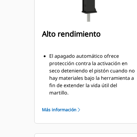
Alto rendimiento
El apagado automático ofrece
protección contra la activación en
seco deteniendo el pistón cuando no
hay materiales bajo la herramienta a
fin de extender la vida útil del
martillo.
Ajuste manualmente la velocidad del
pistón entre la velocidad máxima del
Más información
pistón o la potencia máxima para
aumentar la eficiencia y la
producción en el entorno de trabajo.
La característica de silenciamiento