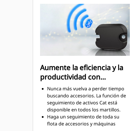
estándar le permite usar un martillo
GC S en entornos de trabajo
sensibles al ruido, como vecindarios
u hospitales, donde el sonido está
regulado.
Aumente la eficiencia y la
productividad con
tecnologías integradas
Nunca más vuelva a perder tiempo
buscando accesorios. La función de
seguimiento de activos Cat está
disponible en todos los martillos.
Haga un seguimiento de toda su
flota de accesorios y máquinas
desde un solo lugar. Los martillos