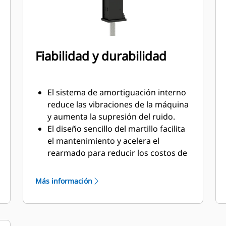
Fiabilidad y durabilidad
El sistema de amortiguación interno
reduce las vibraciones de la máquina
y aumenta la supresión del ruido.
El diseño sencillo del martillo facilita
el mantenimiento y acelera el
rearmado para reducir los costos de
posesión y operación.
Los componentes hidráulicos más
Más información
importantes están protegidos de
daños dentro de la caja, lo que ayuda
a reducir el tiempo de inactividad en
el sitio de trabajo.