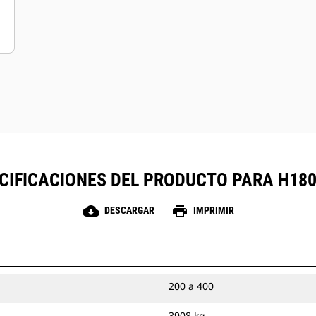
CIFICACIONES DEL PRODUCTO PARA H180
cloud_download
print
DESCARGAR
IMPRIMIR
200 a 400
3908 kg