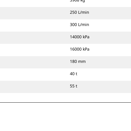
250 L/min
300 L/min
14000 kPa
16000 kPa
180 mm
40 t
55 t