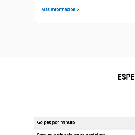
con seguimiento de activos se
Más información
pueden visualizar en VisionLink®.
Mantenga la seguridad de los
activos. Los martillos con un
seguimiento de activos envían una
alerta si salen del límite del sitio fácil
de configurar.
ESPE
Golpes por minuto
Peso en orden de trabajo mínimo