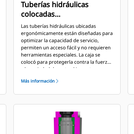
Tuberías hidráulicas
colocadas
ergonómicamente
Las tuberías hidráulicas ubicadas
ergonómicamente están diseñadas para
optimizar la capacidad de servicio,
permiten un acceso fácil y no requieren
herramientas especiales. La caja se
colocó para protegerla contra la fuerza
y la suciedad durante el impacto, pero
permite el acceso de llaves. La presión
Más información
de las tuberías hidráulicas y de descarga
se pueden verificar y cargar mientras el
rompedor está montado en la máquina.
Esto permite un monitoreo rápido de la
condición del rompedor.