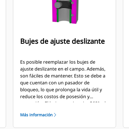
Bujes de ajuste deslizante
Es posible reemplazar los bujes de
ajuste deslizante en el campo. Además,
son fáciles de mantener. Esto se debe a
que cuentan con un pasador de
bloqueo, lo que prolonga la vida útil y
reduce los costos de posesión y
operación. El buje superior gira 360°, el
buje inferior tiene dos posiciones y se
Más información
puede girar 90°.