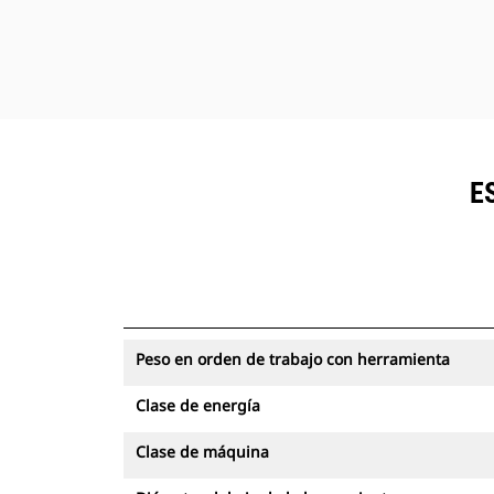
transferirá de vuelta una cantidad
bastante menor de tensión y esfuerzo
de tensión al extremo del brazo, lo que
da como resultado una disminución del
impacto en las estructuras de la
máquina. El complemento total de los
soportes de montaje está disponible
E
para adecuarse a un acoplador o
pasador.
Peso en orden de trabajo con herramienta
Clase de energía
Clase de máquina