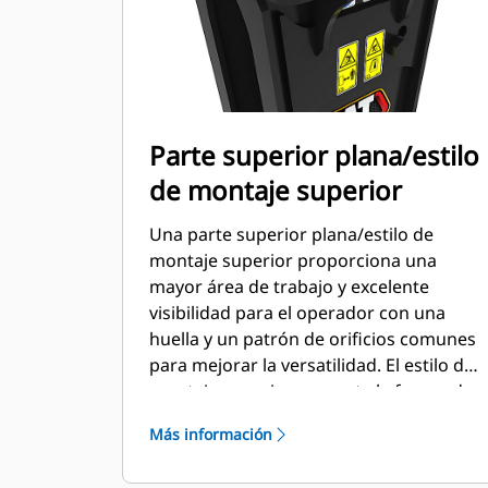
Parte superior plana/estilo
de montaje superior
Una parte superior plana/estilo de
montaje superior proporciona una
mayor área de trabajo y excelente
visibilidad para el operador con una
huella y un patrón de orificios comunes
para mejorar la versatilidad. El estilo de
montaje superior aumenta la fuerza de
impacto ya que mantiene la fuerza de
Más información
ruptura y la fuerza del brazo en línea.
Un soporte de montaje superior