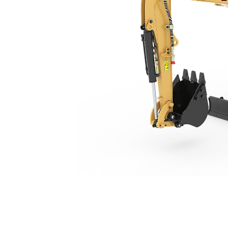
301.8
Ben