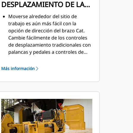
DESPLAZAMIENTO DE LA
DIRECCIÓN DEL BRAZO
Moverse alrededor del sitio de
trabajo es aún más fácil con la
opción de dirección del brazo Cat.
Cambie fácilmente de los controles
de desplazamiento tradicionales con
palancas y pedales a controles de
palanca universal con solo presionar
un botón. El beneficio de menos
Más información
esfuerzo y mejor control está al
alcance de las manos.