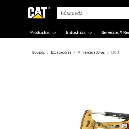
SEARCH
Productos
Industrias
Servicios Y R
Equipos
Excavadoras
Miniexcavadoras
301.8