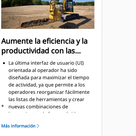
Aumente la eficiencia y la
productividad con las
tecnologías Cat
La última interfaz de usuario (UI)
orientada al operador ha sido
diseñada para maximizar el tiempo
de actividad, ya que permite a los
operadores reorganizar fácilmente
las listas de herramientas y crear
*
nuevas combinaciones de
herramientas de forma rápida.
Además, elimina la necesidad de
Más información
volver a medir cuando se cambian
los accesorios de herramientas Cat®