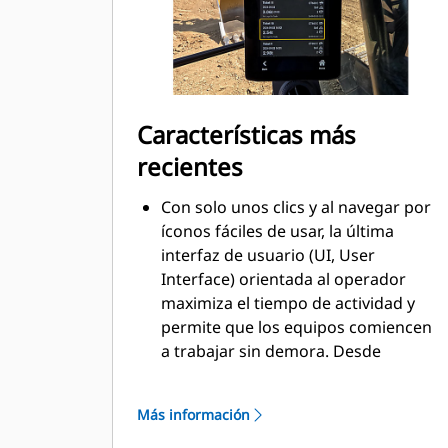
Características más
recientes
Con solo unos clics y al navegar por
íconos fáciles de usar, la última
interfaz de usuario (UI, User
Interface) orientada al operador
maximiza el tiempo de actividad y
permite que los equipos comiencen
a trabajar sin demora. Desde
reorganizar las listas de
herramientas hasta crear nuevas
Más información
combinaciones de herramientas
según sea necesario, los operadores