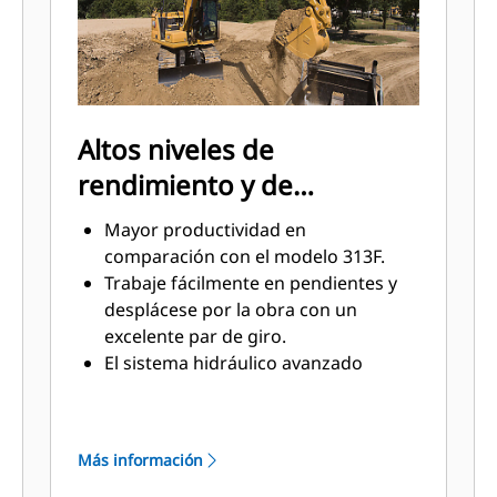
Altos niveles de
rendimiento y de
productividad
Mayor productividad en
comparación con el modelo 313F.
Trabaje fácilmente en pendientes y
desplácese por la obra con un
excelente par de giro.
El sistema hidráulico avanzado
ofrece un equilibrio perfecto entre
potencia y eficiencia, junto con el
control que necesita para aquellos
Más información
trabajos que requieren una
excavación precisa.