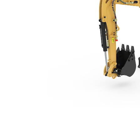
301.7 CR
Ben