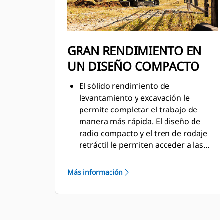
GRAN RENDIMIENTO EN
UN DISEÑO COMPACTO
El sólido rendimiento de
levantamiento y excavación le
permite completar el trabajo de
manera más rápida. El diseño de
radio compacto y el tren de rodaje
retráctil le permiten acceder a las
áreas más estrechas y trabajar en
estas. Las opciones de posición libre
Más información
de la hoja topadora y de excavación a
la hoja facilitan la limpieza.