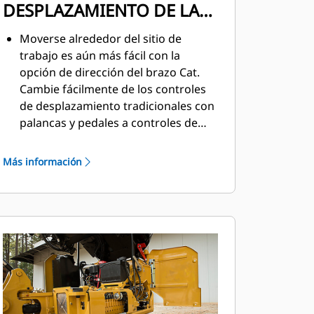
DESPLAZAMIENTO DE LA
DIRECCIÓN DEL BRAZO
Moverse alrededor del sitio de
trabajo es aún más fácil con la
opción de dirección del brazo Cat.
Cambie fácilmente de los controles
de desplazamiento tradicionales con
palancas y pedales a controles de
palanca universal con solo presionar
un botón. El beneficio de menos
Más información
esfuerzo y mejor control está al
alcance de las manos.