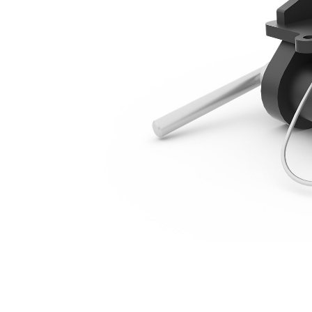
Miniexcavadoras De 1 Tonelada
Ben
Cambiar modelo