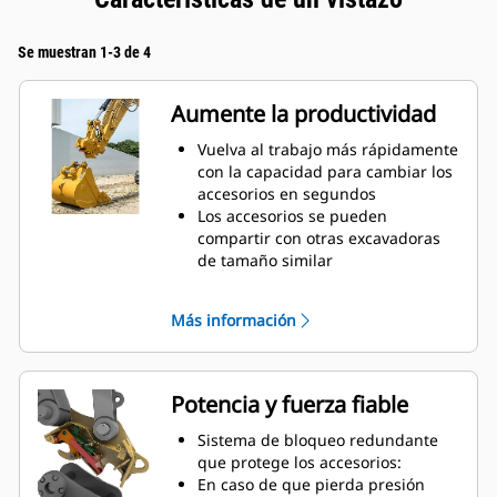
Se muestran 1-3 de 4
Aumente la productividad
Vuelva al trabajo más rápidamente
con la capacidad para cambiar los
accesorios en segundos
Los accesorios se pueden
compartir con otras excavadoras
de tamaño similar
Los acopladores están diseñados
para encargarse de grandes
Más información
cargas útiles, por lo que no tendrá
que sacrificar el tamaño del
cucharón
Realice más tareas con el equipo.
Potencia y fuerza fiable
La versatilidad adicional le permite
cambiar fácilmente entre
Sistema de bloqueo redundante
excavación, nivelación,
que protege los accesorios:
manipulación de materiales,
En caso de que pierda presión