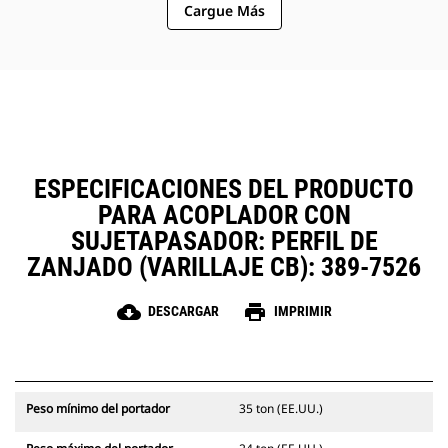
Cargue Más
ISO13031, EN474 y AS 4772:2008.
Simplifique las tareas de
mantenimiento sobre el terreno y
mejore la fiabilidad con la
protección contra los residuos que
cubre y protege los componentes
críticos del acoplador.
ESPECIFICACIONES DEL PRODUCTO
PARA ACOPLADOR CON
SUJETAPASADOR: PERFIL DE
ZANJADO (VARILLAJE CB): 389-7526
cloud_download
print
DESCARGAR
IMPRIMIR
Peso mínimo del portador
35 ton (EE.UU.)