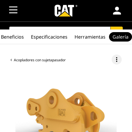
person
SEARCH
search
Beneficios
Especificaciones
Herramientas
Galería
more_vert
Acopladores con sujetapasador