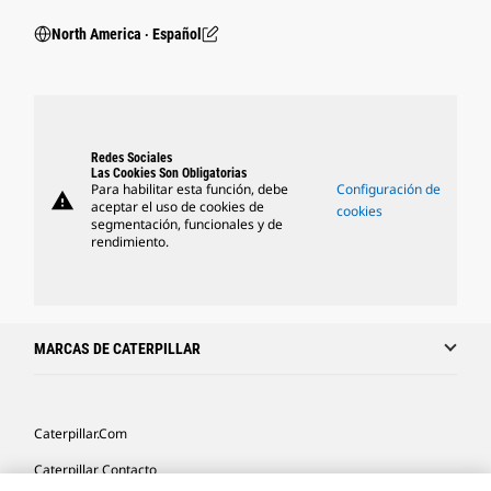
North America ‧ Español
Redes Sociales
Las Cookies Son Obligatorias
Para habilitar esta función, debe
Configuración de
warning
aceptar el uso de cookies de
cookies
segmentación, funcionales y de
rendimiento.
MARCAS DE CATERPILLAR
Caterpillar.com
Caterpillar Contacto