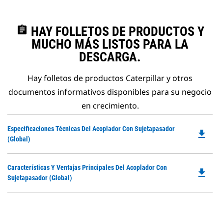
assignment
HAY FOLLETOS DE PRODUCTOS Y
MUCHO MÁS LISTOS PARA LA
DESCARGA.
Hay folletos de productos Caterpillar y otros
documentos informativos disponibles para su negocio
en crecimiento.
Do
Especificaciones Técnicas Del Acoplador Con Sujetapasador
file_download
P
(global)
O
in
Do
Características Y Ventajas Principales Del Acoplador Con
a
file_download
P
Sujetapasador (global)
N
O
Ta
in
a
N