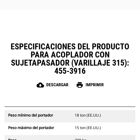
mantenimiento sobre el terreno y
mejore la fiabilidad con la
protección contra los residuos que
cubre y protege los componentes
críticos del acoplador.
ESPECIFICACIONES DEL PRODUCTO
PARA ACOPLADOR CON
SUJETAPASADOR (VARILLAJE 315):
455-3916
cloud_download
print
DESCARGAR
IMPRIMIR
Peso mínimo del portador
18 ton (EE.UU.)
Peso máximo del portador
15 ton (EE.UU.)