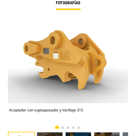
FOTOGRAFÍAS
Acoplador con sujetapasador y Varillaje 315
Lim
cuc