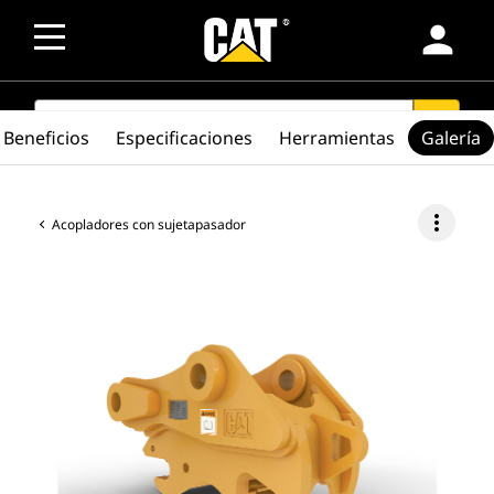
person
SEARCH
search
Beneficios
Especificaciones
Herramientas
Galería
more_vert
Acopladores con sujetapasador