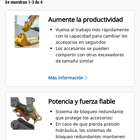
Se muestran 1-3 de 4
Aumente la productividad
Vuelva al trabajo más rápidamente
con la capacidad para cambiar los
accesorios en segundos
Los accesorios se pueden
compartir con otras excavadoras
de tamaño similar
Los acopladores están diseñados
para encargarse de grandes
Más información
cargas útiles, por lo que no tendrá
que sacrificar el tamaño del
cucharón
Realice más tareas con el equipo.
Potencia y fuerza fiable
La versatilidad adicional le permite
cambiar fácilmente entre
Sistema de bloqueo redundante
excavación, nivelación,
que protege los accesorios:
manipulación de materiales,
En caso de que pierda presión
compactación de suelo, trituración
hidráulica, los sistemas de
de rocas y mucho más.
bloqueo redundantes mantienen