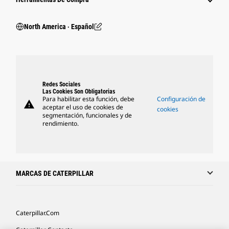
North America ‧ Español
Redes Sociales
Las Cookies Son Obligatorias
Para habilitar esta función, debe
Configuración de
warning
aceptar el uso de cookies de
cookies
segmentación, funcionales y de
rendimiento.
MARCAS DE CATERPILLAR
Caterpillar.com