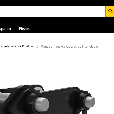
search
espaldo
Piezas
Acopladores con sujetapasador Dual Lock™ para miniexcavadoras
Manual, miniexcavadoras de 8 toneladas