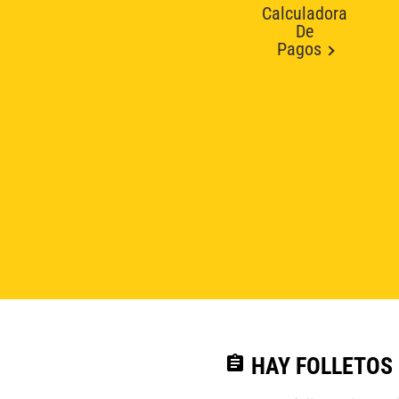
Calculadora
De
Pagos
assignment
HAY FOLLETOS