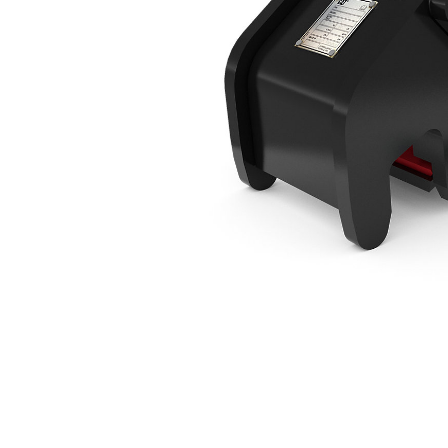
Manual, Miniexcavadoras De 8 Toneladas
Ben
Cambiar modelo