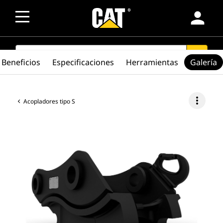
person
SEARCH
search
Beneficios
Especificaciones
Herramientas
Galería
more_vert
Acopladores tipo S