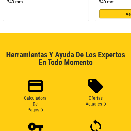
340 mm
340 mm
Ve
Herramientas Y Ayuda De Los Expertos
En Todo Momento
Calculadora
Ofertas
De
Actuales
Pagos