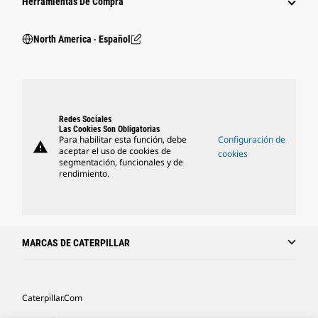
Herramientas De Compra
North America ‧ Español
Redes Sociales
Las Cookies Son Obligatorias
Para habilitar esta función, debe
Configuración de
warning
aceptar el uso de cookies de
cookies
segmentación, funcionales y de
rendimiento.
MARCAS DE CATERPILLAR
Caterpillar.com