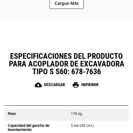
Cargue Más
de la cabina.
ESPECIFICACIONES DEL PRODUCTO
PARA ACOPLADOR DE EXCAVADORA
TIPO S S60: 678-7636
cloud_download
print
DESCARGAR
IMPRIMIR
Peso
176 kg
Capacidad del gancho de
5 ton (EE.UU.)
levantamiento