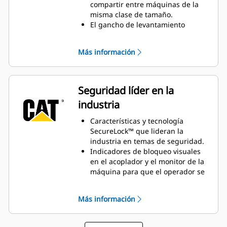
compartir entre máquinas de la
misma clase de tamaño.
El gancho de levantamiento
permite levantar objetos con una
cadena o correa.
Más información
Seguridad líder en la
industria
Características y tecnología
SecureLock™ que lideran la
industria en temas de seguridad.
Indicadores de bloqueo visuales
en el acoplador y el monitor de la
máquina para que el operador se
asegure de que el equipo esté
conectado.
Más información
Los operadores pueden cambiar
de accesorio de forma
independiente desde la seguridad