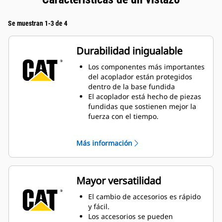
Se muestran 1-3 de 4
Durabilidad inigualable
Los componentes más importantes
del acoplador están protegidos
dentro de la base fundida
El acoplador está hecho de piezas
fundidas que sostienen mejor la
fuerza con el tiempo.
La amplia superficie de contacto
para conectar los accesorios evita
Más información
el desgaste excesivo.
La baja altura de la estructura
mantiene una fuerza de
desprendimiento consistente.
Mayor versatilidad
La cuña de traba de servicio
pesado mantiene los accesorios
El cambio de accesorios es rápido
seguros.
y fácil.
Los accesorios se pueden