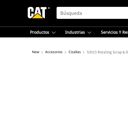
SEARCH
Productos
Industrias
Servicios Y R
New
Accesorios
Cizallas
S3015 Rotating Scrap & D