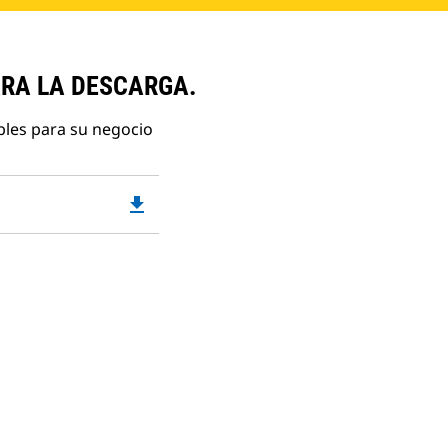
ARA LA DESCARGA.
bles para su negocio
file_download
Downloadable
PDF
Opens
in
a
New
Tab