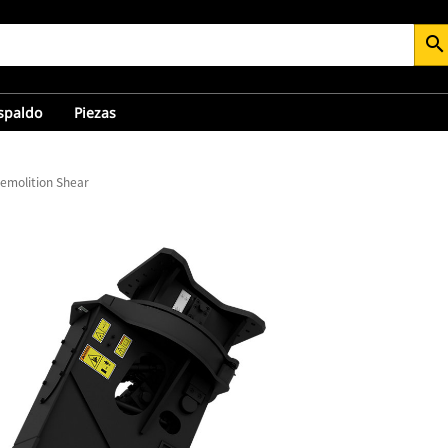
search
espaldo
Piezas
emolition Shear