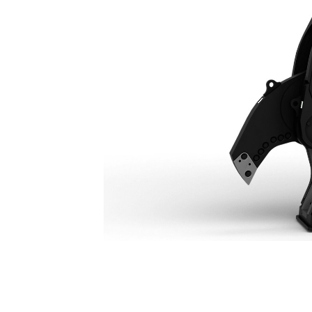
S3015 Rotating Scrap & Demolition Shear
Her
Cambiar modelo