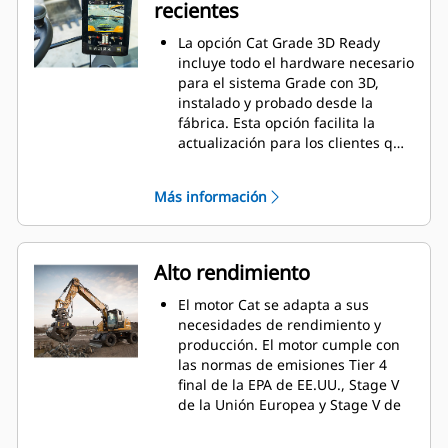
recientes
La opción Cat Grade 3D Ready
incluye todo el hardware necesario
para el sistema Grade con 3D,
instalado y probado desde la
fábrica. Esta opción facilita la
actualización para los clientes que
quieren agregar Grade con 3D
después de su compra inicial. Si
Más información
desea activarla, contacte a su
distribuidor Cat para adquirir las
licencias de software 3D
necesarias. Las licencias se
Alto rendimiento
pueden instalar en la máquina de
forma remota o manual.
El motor Cat se adapta a sus
necesidades de rendimiento y
producción. El motor cumple con
las normas de emisiones Tier 4
final de la EPA de EE.UU., Stage V
de la Unión Europea y Stage V de
Corea.
Trasladarse de un sitio a otro es