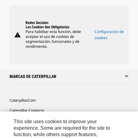
Redes Sociales
Las Cookies Son Obligatorias
Para habilitar esta función, debe
Configuración de
warning
aceptar el uso de cookies de
cookies
segmentación, funcionales y de
rendimiento.
MARCAS DE CATERPILLAR
Caterpillar.com
Caterpillar Contacto
Mis Preferencias De Marketing
This site uses cookies to improve your
experience. Some are required for the site to
Site Map
function, while others support features,