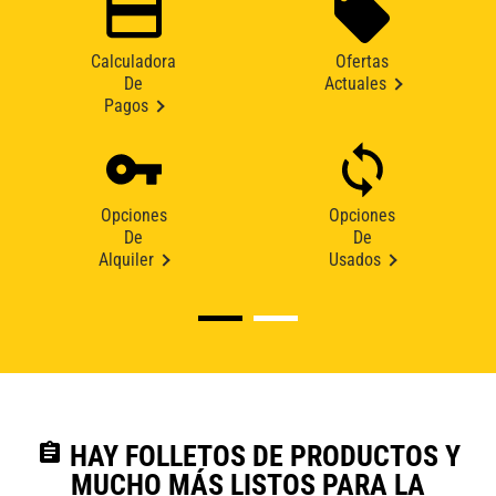
Calculadora
Ofertas
De
Actuales
Pagos
Opciones
Opciones
De
De
Alquiler
Usados
assignment
HAY FOLLETOS DE PRODUCTOS Y
MUCHO MÁS LISTOS PARA LA