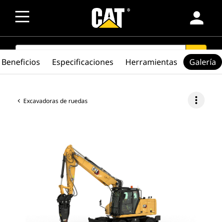
person
SEARCH
search
Beneficios
Especificaciones
Herramientas
Galería
more_vert
Excavadoras de ruedas