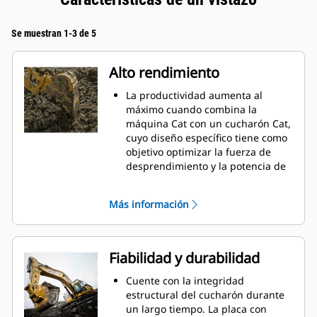
Se muestran 1-3 de 5
Alto rendimiento
La productividad aumenta al
máximo cuando combina la
máquina Cat con un cucharón Cat,
cuyo diseño específico tiene como
objetivo optimizar la fuerza de
desprendimiento y la potencia de
la máquina.
El perfil de revestimiento de doble
Más información
radio mejora el flujo de material
hacia el cucharón. El espacio libre
del talón agregado asegura que la
parte inferior del cucharón no se
Fiabilidad y durabilidad
arrastre, lo que reduce los costos
de mantenimiento.
Cuente con la integridad
El consumo de combustible
estructural del cucharón durante
alcanza el punto máximo durante
un largo tiempo. La placa con