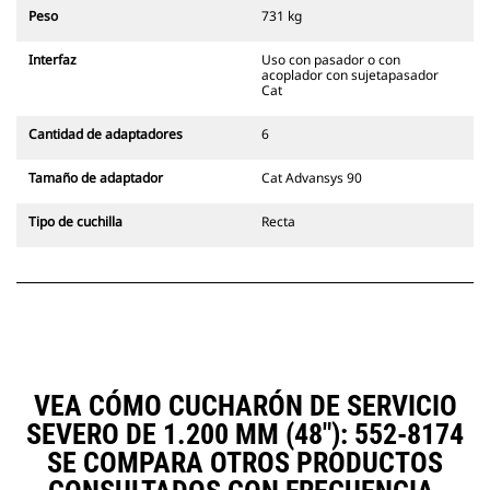
siempre en la línea de visión del
Peso
731 kg
operador.
Los acopladores con sujetapasador
Interfaz
Uso con pasador o con
Cat son compatibles con las
acoplador con sujetapasador
Excavadoras de Cadenas 311-352 y
Cat
con todas las excavadoras de
ruedas. También hay acopladores
Cantidad de adaptadores
6
de ancho para zanjado
disponibles.
Tamaño de adaptador
Cat Advansys 90
Los accesorios compatibles con el
sistema acoplador especializado
Tipo de cuchilla
Recta
CW emplean bisagras fijas de
acoplador rápido. Los acopladores
especializados CW cuentan con un
sistema de traba tipo cuña para
mantener la seguridad de los
accesorios.
Hay acopladores especializados
CW disponibles para todas las
VEA CÓMO CUCHARÓN DE SERVICIO
excavadoras de ruedas y cadenas.
SEVERO DE 1.200 MM (48"): 552-8174
SE COMPARA OTROS PRODUCTOS