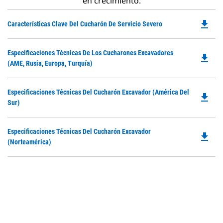
en crecimiento.
file_download
Do
Características Clave Del Cucharón De Servicio Severo
P
O
Do
Especificaciones Técnicas De Los Cucharones Excavadores
in
file_download
P
(AME, Rusia, Europa, Turquía)
a
O
N
in
Ta
Do
Especificaciones Técnicas Del Cucharón Excavador (América Del
a
file_download
P
Sur)
N
O
Ta
in
Do
Especificaciones Técnicas Del Cucharón Excavador
a
file_download
P
(Norteamérica)
N
O
Ta
in
a
N
Ta