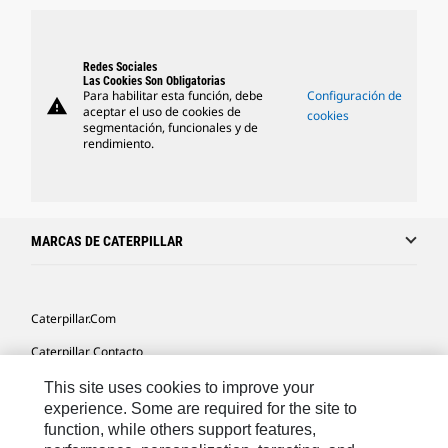
Redes Sociales
Las Cookies Son Obligatorias
Para habilitar esta función, debe
Configuración de
warning
aceptar el uso de cookies de
cookies
segmentación, funcionales y de
rendimiento.
MARCAS DE CATERPILLAR
Caterpillar.com
Caterpillar Contacto
Mis Preferencias De Marketing
This site uses cookies to improve your
experience. Some are required for the site to
Site Map
function, while others support features,