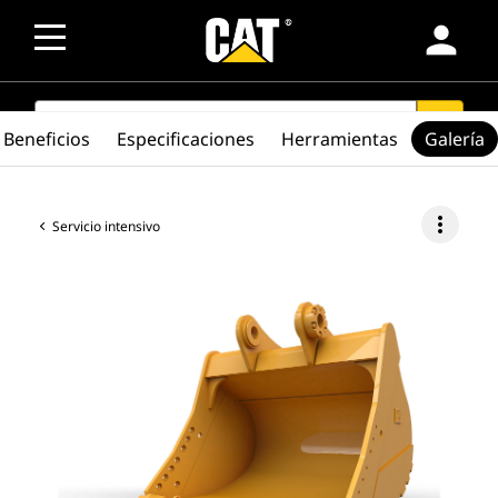
person
SEARCH
search
Beneficios
Especificaciones
Herramientas
Galería
more_vert
Servicio intensivo