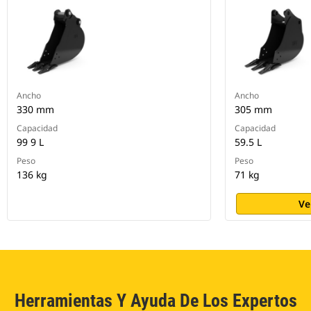
Ancho
Ancho
330 mm
305 mm
Capacidad
Capacidad
99 9 L
59.5 L
Peso
Peso
136 kg
71 kg
Ve
Herramientas Y Ayuda De Los Expertos