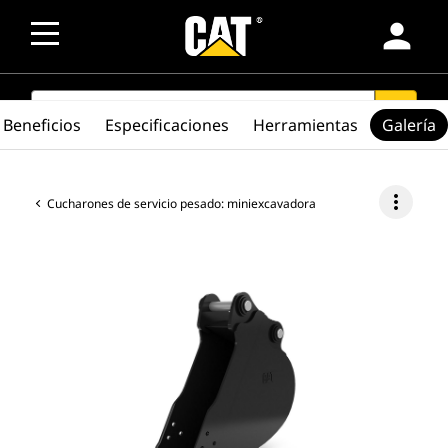
person
SEARCH
search
Beneficios
Especificaciones
Herramientas
Galería
more_vert
Cucharones de servicio pesado: miniexcavadora