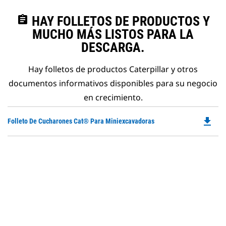
assignment
HAY FOLLETOS DE PRODUCTOS Y
MUCHO MÁS LISTOS PARA LA
DESCARGA.
Hay folletos de productos Caterpillar y otros
documentos informativos disponibles para su negocio
en crecimiento.
file_download
Do
Folleto De Cucharones Cat® Para Miniexcavadoras
P
O
in
a
N
Ta