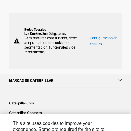
Redes Sociales
Las Cookies Son Obligatorias
Para habilitar esta función, debe
Configuración de
warning
aceptar el uso de cookies de
cookies
segmentación, funcionales y de
rendimiento.
MARCAS DE CATERPILLAR
Caterpillar.com
Caterpillar Contacto
Mis Preferencias De Marketing
This site uses cookies to improve your
experience. Some are required for the site to