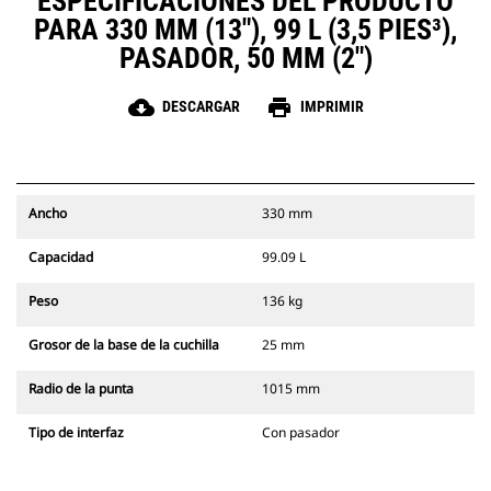
ESPECIFICACIONES DEL PRODUCTO
PARA 330 MM (13"), 99 L (3,5 PIES³),
PASADOR, 50 MM (2")
cloud_download
print
DESCARGAR
IMPRIMIR
Ancho
330 mm
Capacidad
99.09 L
Peso
136 kg
Grosor de la base de la cuchilla
25 mm
Radio de la punta
1015 mm
Tipo de interfaz
Con pasador