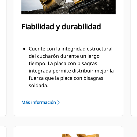
Fiabilidad y durabilidad
Cuente con la integridad estructural
del cucharón durante un largo
tiempo. La placa con bisagras
integrada permite distribuir mejor la
fuerza que la placa con bisagras
soldada.
Los cucharones Cat están fabricados
con acero altamente fuerte y
Más información
resistente a la abrasión,
especialmente en áreas de desgaste.
Proteja las áreas de gran desgaste
del cucharón contra el contacto con
materiales con las herramientas de