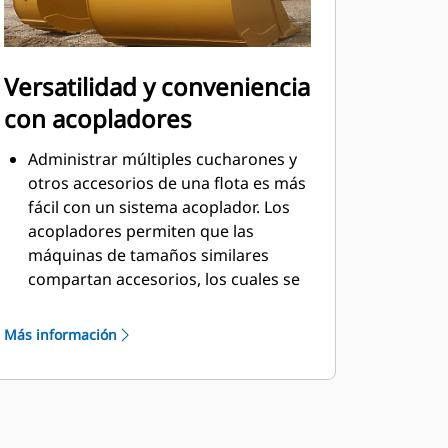
Versatilidad y conveniencia
con acopladores
Administrar múltiples cucharones y
otros accesorios de una flota es más
fácil con un sistema acoplador. Los
acopladores permiten que las
máquinas de tamaños similares
compartan accesorios, los cuales se
pueden cambiar en cuestión de
segundos desde la seguridad de la
Más información
cabina.
Los cucharones que se pueden
acoplar con pasador directamente a
la máquina también son compatibles
con los acopladores con