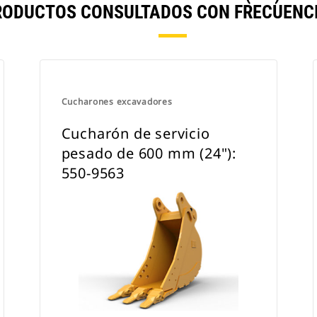
RODUCTOS CONSULTADOS CON FRECUENCI
utilizarlos con un acoplador con
sujetapasador Cat o un acoplador
especializado CW.
Cucharones excavadores
Cucharón de servicio
pesado de 600 mm (24"):
550-9563