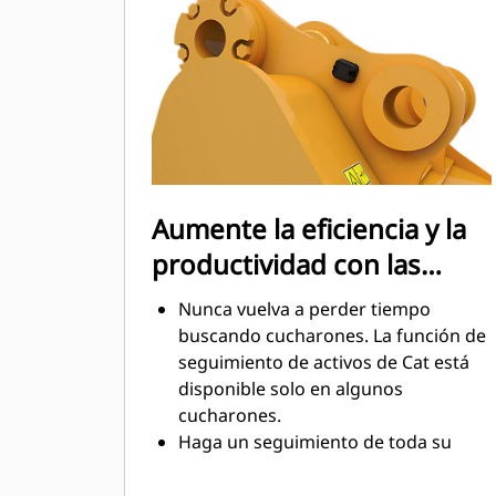
mantenimiento.
El consumo de combustible alcanza
el punto máximo durante la
excavación. Los cucharones Cat
están diseñados para cortar
rápidamente a través del material,
con el fin de mejorar la eficiencia
operativa general de la máquina.
Aumente la eficiencia y la
Cargue más material en menos
productividad con las
tiempo. Las barras laterales y la
forma del cucharón conservan más
tecnologías Cat Connect
Nunca vuelva a perder tiempo
material en el cucharón en cada
integradas
buscando cucharones. La función de
carga.
seguimiento de activos de Cat está
disponible solo en algunos
cucharones.
Haga un seguimiento de toda su
flota de accesorios y máquinas
desde un solo lugar. Los cucharones