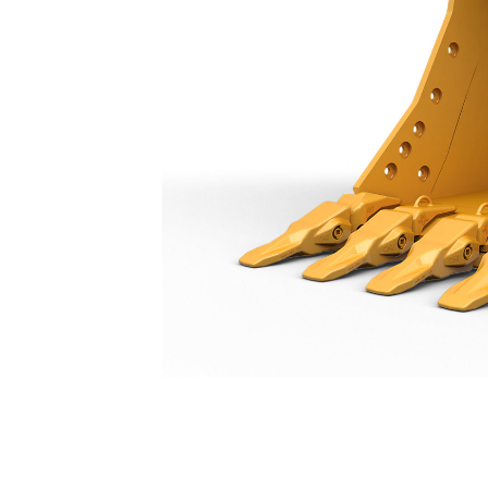
Cucharón De Servicio Pesado De 1.200 Mm (48"): 552-8186
Ben
Cambiar modelo