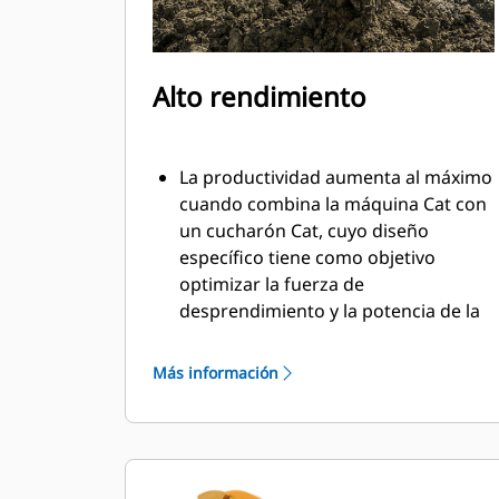
Alto rendimiento
La productividad aumenta al máximo
cuando combina la máquina Cat con
un cucharón Cat, cuyo diseño
específico tiene como objetivo
optimizar la fuerza de
desprendimiento y la potencia de la
máquina.
El perfil de revestimiento de doble
Más información
radio mejora el flujo de material
hacia el cucharón. El espacio libre del
talón agregado asegura que la parte
inferior del cucharón no se arrastre,
lo que reduce los costos de