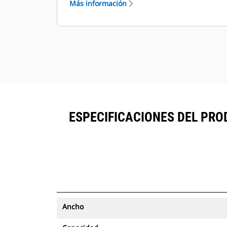
Más información
con seguimiento de activos se
®
pueden ver en VisionLink
junto al
™
equipo suscrito en Product Link
.
Mantenga la seguridad de los
activos. Los cucharones con
seguimiento de activos envían una
alerta si salen de los límites del sitio
fáciles de configurar.
ESPECIFICACIONES DEL PROD
Ancho