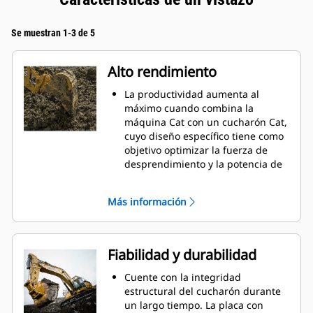
Se muestran 1-3 de 5
Alto rendimiento
La productividad aumenta al
máximo cuando combina la
máquina Cat con un cucharón Cat,
cuyo diseño específico tiene como
objetivo optimizar la fuerza de
desprendimiento y la potencia de
la máquina.
El perfil de revestimiento de doble
Más información
radio mejora el flujo de material
hacia el cucharón. El espacio libre
del talón agregado asegura que la
parte inferior del cucharón no se
Fiabilidad y durabilidad
arrastre, lo que reduce los costos
de mantenimiento.
Cuente con la integridad
El consumo de combustible
estructural del cucharón durante
alcanza el punto máximo durante
un largo tiempo. La placa con