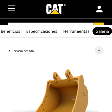
person
SEARCH
search
Beneficios
Especificaciones
Herramientas
Galería
more_vert
Servicio pesado