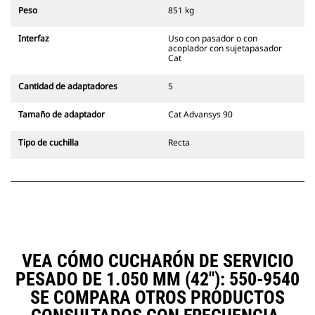
siempre en la línea de visión del
Peso
851 kg
operador.
Los acopladores con sujetapasador
Interfaz
Uso con pasador o con
Cat son compatibles con las
acoplador con sujetapasador
Excavadoras de Cadenas 311-352 y
Cat
con todas las excavadoras de
ruedas. También hay acopladores
Cantidad de adaptadores
5
de ancho para zanjado
disponibles.
Tamaño de adaptador
Cat Advansys 90
Los accesorios compatibles con el
sistema acoplador especializado
Tipo de cuchilla
Recta
CW emplean bisagras fijas de
acoplador rápido. Los acopladores
especializados CW cuentan con un
sistema de traba tipo cuña para
mantener la seguridad de los
accesorios.
Hay acopladores especializados
CW disponibles para todas las
VEA CÓMO CUCHARÓN DE SERVICIO
excavadoras de ruedas y cadenas.
PESADO DE 1.050 MM (42"): 550-9540
SE COMPARA OTROS PRODUCTOS