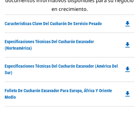
documentos informativos disponibles para su negocio
en crecimiento.
file_download
Do
Características Clave Del Cucharón De Servicio Pesado
P
O
Do
Especificaciones Técnicas Del Cucharón Excavador
in
file_download
P
(Norteamérica)
a
O
N
in
Ta
Do
Especificaciones Técnicas Del Cucharón Excavador (América Del
a
file_download
P
Sur)
N
O
Ta
in
Do
Folleto De Cucharón Excavador Para Europa, África Y Oriente
a
file_download
P
Medio
N
O
Ta
in
a
N
Ta