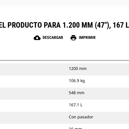
L PRODUCTO PARA 1.200 MM (47"), 167 L 
cloud_download
print
DESCARGAR
IMPRIMIR
1200 mm
106.9 kg
548 mm
167.1 L
Con pasador
16 mm