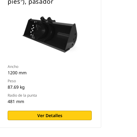
pies³), pasador
Ancho
1200 mm
Peso
87.69 kg
Radio de la punta
481 mm
Ver Detalles