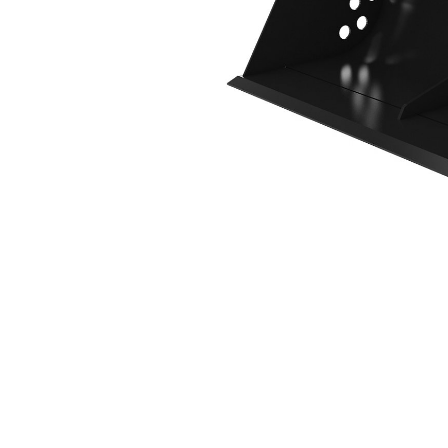
1.200 Mm (47"), 167 L (5,9 Pies³), Pasador
Ben
Cambiar modelo