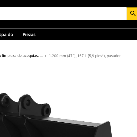
search
espaldo
Piezas
Cucharones para limpieza de acequias: miniexcavadora
1.200 mm (47"), 167 L (5,9 pies³), pasador