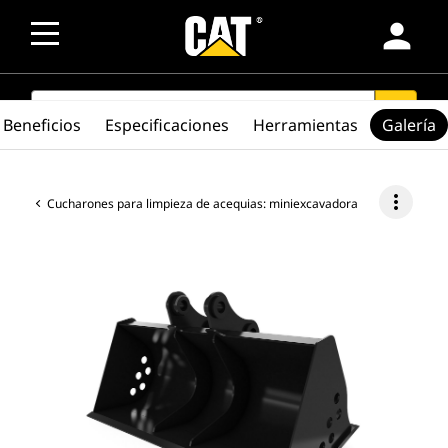
person
SEARCH
search
Beneficios
Especificaciones
Herramientas
Galería
more_vert
Cucharones para limpieza de acequias: miniexcavadora