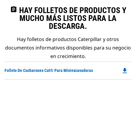
assignment
HAY FOLLETOS DE PRODUCTOS Y
MUCHO MÁS LISTOS PARA LA
DESCARGA.
Hay folletos de productos Caterpillar y otros
documentos informativos disponibles para su negocio
en crecimiento.
file_download
Do
Folleto De Cucharones Cat® Para Miniexcavadoras
P
O
in
a
N
Ta