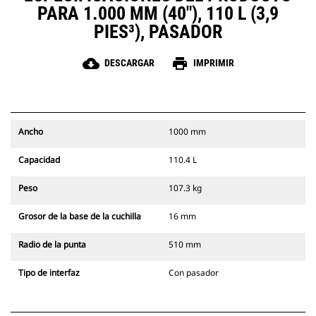
PARA 1.000 MM (40"), 110 L (3,9
PIES³), PASADOR
cloud_download
print
DESCARGAR
IMPRIMIR
Ancho
1000 mm
Capacidad
110.4 L
Peso
107.3 kg
Grosor de la base de la cuchilla
16 mm
Radio de la punta
510 mm
Tipo de interfaz
Con pasador