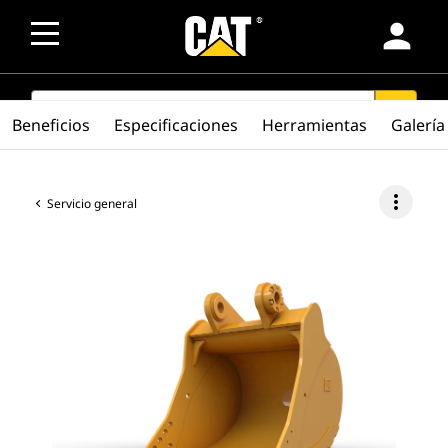
person
SEARCH
search
Beneficios
Especificaciones
Herramientas
Galería
more_vert
Servicio general