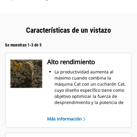
Características de un vistazo
Se muestran 1-3 de 5
Alto rendimiento
La productividad aumenta al
máximo cuando combina la
máquina Cat con un cucharón Cat,
cuyo diseño específico tiene como
objetivo optimizar la fuerza de
desprendimiento y la potencia de
la máquina.
El perfil de revestimiento de doble
Más información
radio mejora el flujo de material
hacia el cucharón. El espacio libre
del talón agregado asegura que la