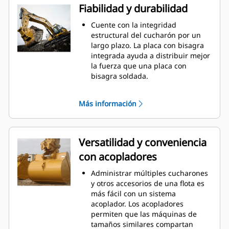
parte inferior del cucharón no se
Fiabilidad y durabilidad
arrastre, lo que reduce los costos
de mantenimiento.
Cuente con la integridad
El consumo de combustible
estructural del cucharón por un
alcanza el punto máximo durante
largo plazo. La placa con bisagra
la excavación. Los cucharones Cat
integrada ayuda a distribuir mejor
están diseñados para cortar
la fuerza que una placa con
rápidamente a través del material,
bisagra soldada.
con el fin de mejorar la eficiencia
Los cucharones Cat se fabrican
de operación general de la
con acero resistente a la abrasión
Más información
máquina.
de gran solidez, especialmente en
Cargue más material en menos
los componentes de desgaste
tiempo. Las barras laterales y la
excesivo.
forma del cucharón conservan
Proteja las áreas de alto desgaste
Versatilidad y conveniencia
más material en el cucharón en
más importantes del cucharón con
con acopladores
cada carga.
Herramientas de Corte (GET,
Ground Engaging Tools) Cat
. Los
®
Administrar múltiples cucharones
protectores de las barras laterales
y otros accesorios de una flota es
y las orejetas ayudan a preservar
más fácil con un sistema
las piezas del cucharón que más
acoplador. Los acopladores
atraviesan y entran en contacto
permiten que las máquinas de
con los materiales.
tamaños similares compartan