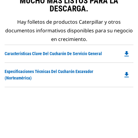
MUCHO MÁS LISTOS PARA LA
DESCARGA.
Hay folletos de productos Caterpillar y otros
documentos informativos disponibles para su negocio
en crecimiento.
file_download
Do
Características Clave Del Cucharón De Servicio General
P
O
Do
Especificaciones Técnicas Del Cucharón Excavador
in
file_download
P
(Norteamérica)
a
O
N
in
Ta
a
N
Ta