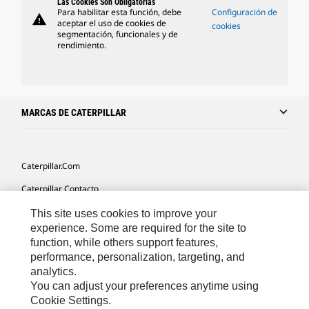
Las Cookies Son Obligatorias
Para habilitar esta función, debe
Configuración de
warning
aceptar el uso de cookies de
cookies
segmentación, funcionales y de
rendimiento.
MARCAS DE CATERPILLAR
Caterpillar.com
Caterpillar Contacto
Mis Preferencias De Marketing
This site uses cookies to improve your
experience. Some are required for the site to
Site Map
function, while others support features,
performance, personalization, targeting, and
Cookie Settings
analytics.
Legal
You can adjust your preferences anytime using
Cookie Settings.
Privacy