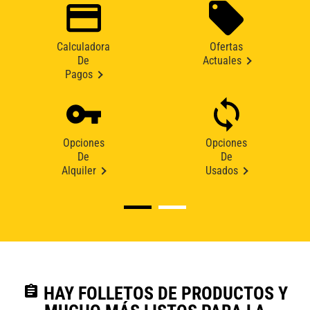
Calculadora
Ofertas
De
Actuales
Pagos
Opciones
Opciones
De
De
Alquiler
Usados
assignment
HAY FOLLETOS DE PRODUCTOS Y