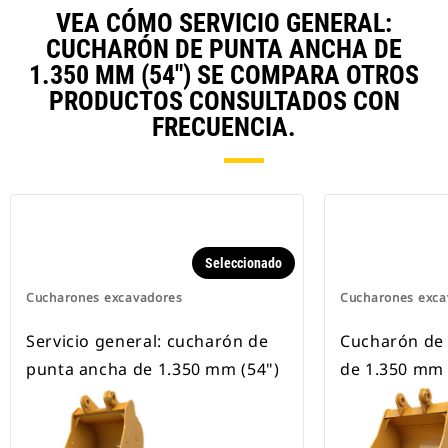
CW disponibles para todas las
VEA CÓMO SERVICIO GENERAL:
excavadoras de ruedas y cadenas.
CUCHARÓN DE PUNTA ANCHA DE
1.350 MM (54") SE COMPARA OTROS
PRODUCTOS CONSULTADOS CON
FRECUENCIA.
Seleccionado
Cucharones excavadores
Cucharones exca
Servicio general: cucharón de
Cucharón de 
punta ancha de 1.350 mm (54")
de 1.350 mm 