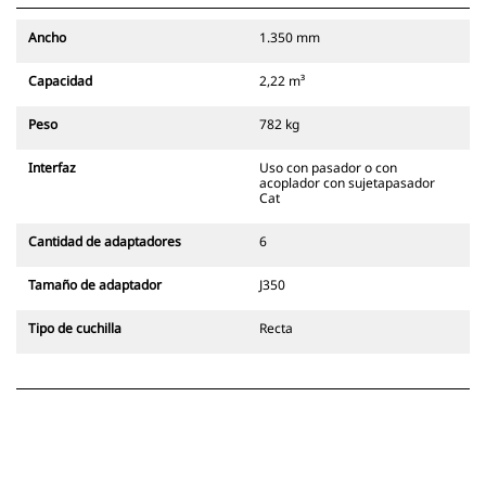
esquinas cuadradas con facilidad.
Asegúrese de mantener la
Ancho
1.350 mm
seguridad de los accesorios con
señales audibles y visibles del
Capacidad
2,22 m³
pestillo secundario del acoplador,
siempre en la línea de visión del
Peso
782 kg
operador.
Los acopladores con sujetapasador
Interfaz
Uso con pasador o con
Cat son compatibles con las
acoplador con sujetapasador
Excavadoras de Cadenas 311-352 y
Cat
con todas las excavadoras de
ruedas. También hay acopladores
Cantidad de adaptadores
6
de ancho para zanjado
disponibles.
Tamaño de adaptador
J350
Los accesorios compatibles con el
sistema acoplador especializado
Tipo de cuchilla
Recta
CW emplean bisagras fijas de
acoplador rápido. Los acopladores
especializados CW cuentan con un
sistema de traba tipo cuña para
mantener la seguridad de los
accesorios.
Hay acopladores especializados