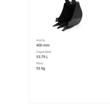
Ancho
400 mm
Capacidad
53.79 L
Peso
55 kg