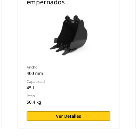
empernados
Ancho
400 mm
Capacidad
45 L
Peso
50.4 kg
Ver Detalles