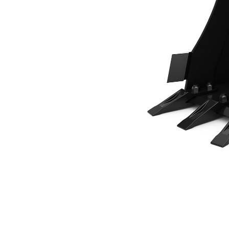
400 Mm (16")
Ben
Cambiar modelo