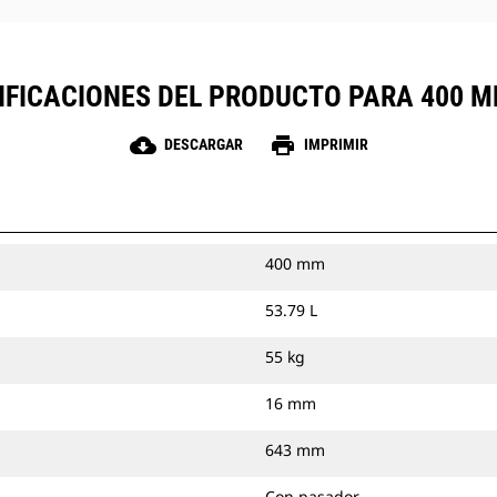
IFICACIONES DEL PRODUCTO PARA 400 MM
cloud_download
print
DESCARGAR
IMPRIMIR
400 mm
53.79 L
55 kg
16 mm
643 mm
Con pasador