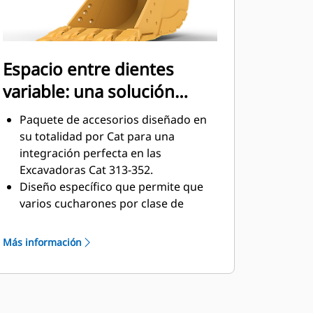
Espacio entre dientes
variable: una solución
versátil
Paquete de accesorios diseñado en
su totalidad por Cat para una
integración perfecta en las
Excavadoras Cat 313-352.
Diseño específico que permite que
varios cucharones por clase de
tamaño se conecten a una tenaza de
sujetapasador Cat Pro Plus.
Más información
El diseño de espacio entre dientes
variable permite utilizar una tenaza
con cucharones de distintos
tamaños en una clase de tamaño de