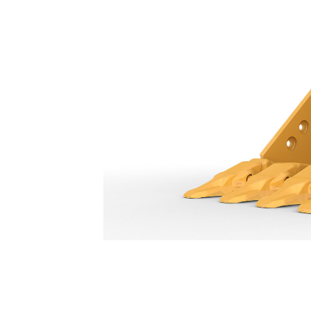
Cucharón De 900 Mm (36") Con Espacio Entre Dientes Variable: 638-6623
Ben
Cambiar modelo