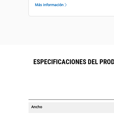
desde un solo lugar. Los cucharones
Más información
con seguimiento de activos se
®
pueden ver en VisionLink
junto al
™
equipo suscrito a Product Link
.
Mantenga la seguridad de los
activos. Los cucharones con
seguimiento de activos envían una
alerta si salen de los límites del sitio
fáciles de configurar.
ESPECIFICACIONES DEL PRO
Ancho