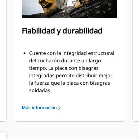
Fiabilidad y durabilidad
Cuente con la integridad estructural
del cucharón durante un largo
tiempo. La placa con bisagras
integradas permite distribuir mejor
la fuerza que la placa con bisagras
soldadas.
Los cucharones Cat están fabricados
con acero altamente fuerte y
Más información
resistente a la abrasión,
especialmente en áreas de desgaste
excesivo.
Proteja las áreas de desgaste alto del