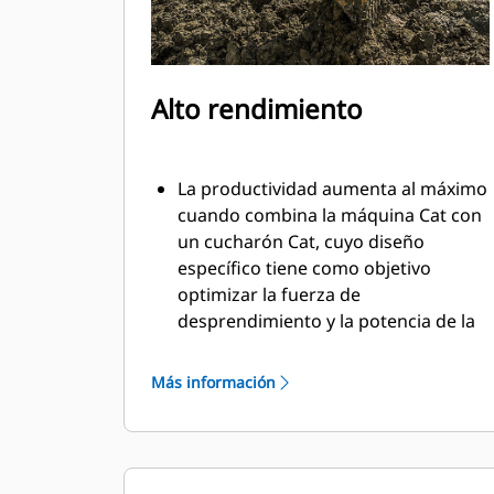
Alto rendimiento
La productividad aumenta al máximo
cuando combina la máquina Cat con
un cucharón Cat, cuyo diseño
específico tiene como objetivo
optimizar la fuerza de
desprendimiento y la potencia de la
máquina.
El perfil de revestimiento de doble
Más información
radio mejora el flujo de material
hacia el cucharón. El espacio libre
adicional del talón asegura que la
parte inferior del cucharón no se