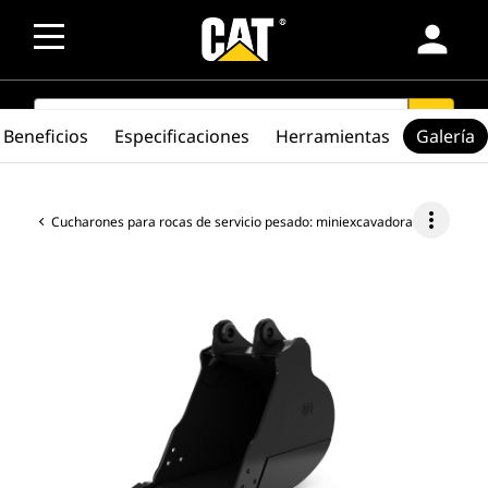
person
SEARCH
search
Beneficios
Especificaciones
Herramientas
Galería
more_vert
Cucharones para rocas de servicio pesado: miniexcavadora