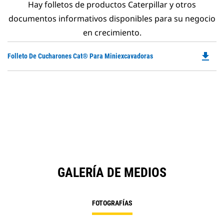
Hay folletos de productos Caterpillar y otros
documentos informativos disponibles para su negocio
en crecimiento.
file_download
Do
Folleto De Cucharones Cat® Para Miniexcavadoras
P
O
in
a
N
Ta
GALERÍA DE MEDIOS
FOTOGRAFÍAS