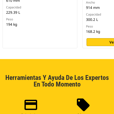
610 mm
Ancho
Capacidad
914 mm
229.39 L
Capacidad
Peso
300.2 L
194 kg
Peso
168.2 kg
Ve
Herramientas Y Ayuda De Los Expertos
En Todo Momento