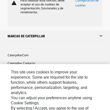
Para habilitar esta función, debe
Configuración de
warning
aceptar el uso de cookies de
cookies
segmentación, funcionales y de
rendimiento.
MARCAS DE CATERPILLAR
Caterpillar.com
Caterpillar Contacto
Mis Preferencias De Marketing
This site uses cookies to improve your
experience. Some are required for the site to
Site Map
function, while others support features,
performance, personalization, targeting, and
Cookie Settings
analytics.
Legal
You can adjust your preferences anytime using
Cookie Settings.
Privacy
By selecting I Accept, you agree to the use of