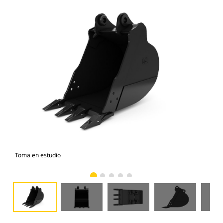
Toma en estudio
Vist