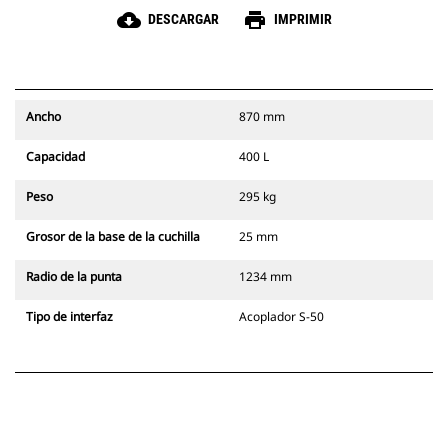
cloud_download
print
DESCARGAR
IMPRIMIR
Ancho
870 mm
Capacidad
400 L
Peso
295 kg
Grosor de la base de la cuchilla
25 mm
Radio de la punta
1234 mm
Tipo de interfaz
Acoplador S-50