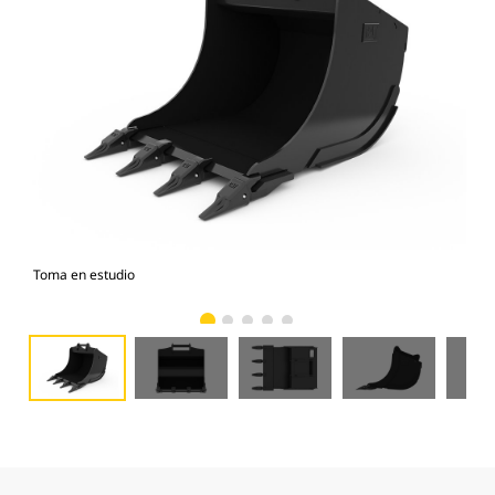
Toma en estudio
Vist