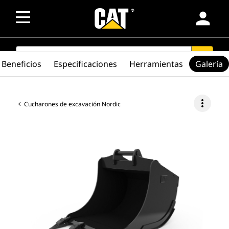
person
SEARCH
search
Beneficios
Especificaciones
Herramientas
Galería
more_vert
Cucharones de excavación Nordic