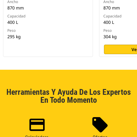
Ancho
Ancho
870 mm
870 mm
Capacidad
Capacidad
400 L
400 L
Peso
Peso
295 kg
304 kg
Ve
Herramientas Y Ayuda De Los Expertos
En Todo Momento