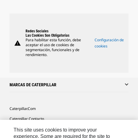
Redes Sociales
Las Cookies Son Obligatorias
Para habilitar esta función, debe
Configuración de
warning
aceptar el uso de cookies de
cookies
segmentación, funcionales y de
rendimiento.
MARCAS DE CATERPILLAR
Caterpillar.com
Caterpillar Contacto
Mis Preferencias De Marketing
This site uses cookies to improve your
experience. Some are required for the site to