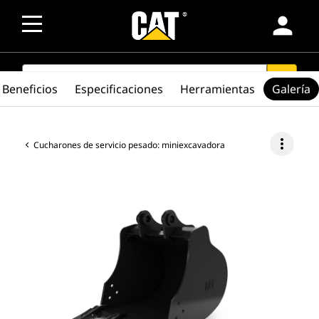
person
SEARCH
search
Beneficios
Especificaciones
Herramientas
Galería
more_vert
Cucharones de servicio pesado: miniexcavadora