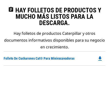
assignment
HAY FOLLETOS DE PRODUCTOS Y
MUCHO MÁS LISTOS PARA LA
DESCARGA.
Hay folletos de productos Caterpillar y otros
documentos informativos disponibles para su negocio
en crecimiento.
file_download
Do
Folleto De Cucharones Cat® Para Miniexcavadoras
P
O
in
a
N
Ta