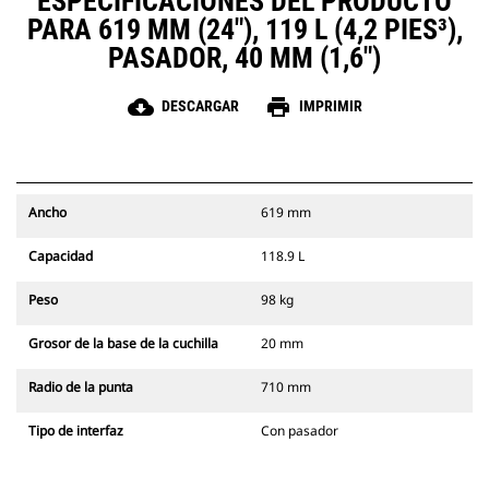
ESPECIFICACIONES DEL PRODUCTO
PARA 619 MM (24"), 119 L (4,2 PIES³),
PASADOR, 40 MM (1,6")
cloud_download
print
DESCARGAR
IMPRIMIR
Ancho
619 mm
Capacidad
118.9 L
Peso
98 kg
Grosor de la base de la cuchilla
20 mm
Radio de la punta
710 mm
Tipo de interfaz
Con pasador