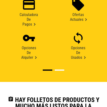
Calculadora
Ofertas
De
Actuales
Pagos
Opciones
Opciones
De
De
Alquiler
Usados
assignment
HAY FOLLETOS DE PRODUCTOS Y
MUCHO MÁS LISTOS PARA LA