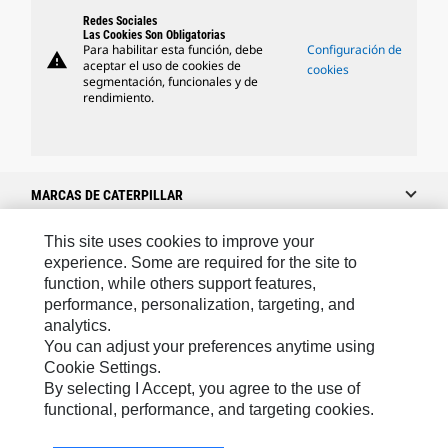
Redes Sociales
Las Cookies Son Obligatorias
Para habilitar esta función, debe
Configuración de
warning
aceptar el uso de cookies de
cookies
segmentación, funcionales y de
rendimiento.
MARCAS DE CATERPILLAR
This site uses cookies to improve your
experience. Some are required for the site to
Caterpillar.com
function, while others support features,
performance, personalization, targeting, and
Caterpillar Contacto
analytics.
Mis Preferencias De Marketing
You can adjust your preferences anytime using
Cookie Settings.
Site Map
By selecting I Accept, you agree to the use of
Cookie Settings
functional, performance, and targeting cookies.
Legal