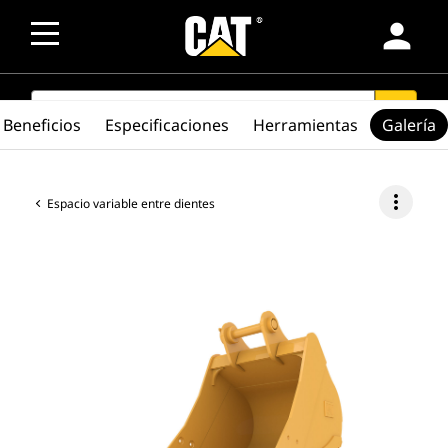
person
SEARCH
search
Beneficios
Especificaciones
Herramientas
Galería
more_vert
Espacio variable entre dientes