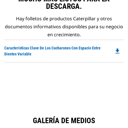
DESCARGA.
Hay folletos de productos Caterpillar y otros
documentos informativos disponibles para su negocio
en crecimiento.
Do
Características Clave De Los Cucharones Con Espacio Entre
file_download
P
Dientes Variable
O
in
a
N
Ta
GALERÍA DE MEDIOS