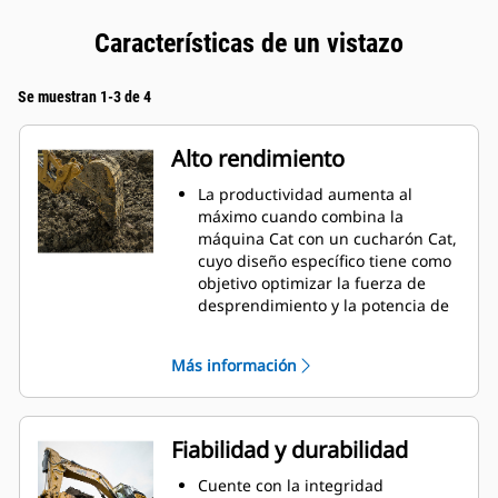
Características de un vistazo
Se muestran 1-3 de 4
Alto rendimiento
La productividad aumenta al
máximo cuando combina la
máquina Cat con un cucharón Cat,
cuyo diseño específico tiene como
objetivo optimizar la fuerza de
desprendimiento y la potencia de
la máquina.
El perfil de revestimiento de doble
Más información
radio mejora el flujo de material
hacia el cucharón. El espacio libre
adicional del talón asegura que la
parte inferior del cucharón no se
Fiabilidad y durabilidad
arrastre, lo que reduce los costos
de mantenimiento.
Cuente con la integridad