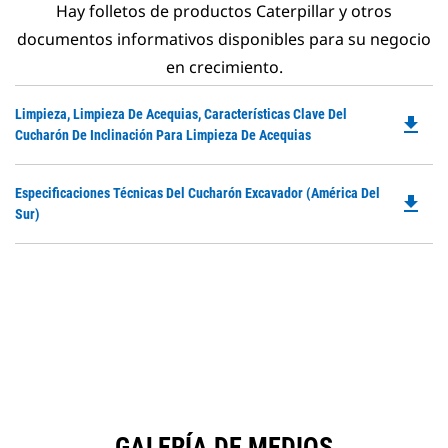
Hay folletos de productos Caterpillar y otros
documentos informativos disponibles para su negocio
en crecimiento.
Do
Limpieza, Limpieza De Acequias, Características Clave Del
file_download
P
Cucharón De Inclinación Para Limpieza De Acequias
O
in
Do
Especificaciones Técnicas Del Cucharón Excavador (América Del
a
file_download
P
Sur)
N
O
Ta
in
a
N
Ta
GALERÍA DE MEDIOS