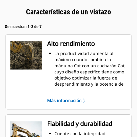
Características de un vistazo
Se muestran 1-3 de 7
Alto rendimiento
La productividad aumenta al
máximo cuando combina la
máquina Cat con un cucharón Cat,
cuyo diseño específico tiene como
objetivo optimizar la fuerza de
desprendimiento y la potencia de
la máquina.
El perfil de revestimiento de doble
Más información
radio mejora el flujo de material
hacia el cucharón. El espacio libre
del talón agregado asegura que la
parte inferior del cucharón no se
Fiabilidad y durabilidad
arrastre, lo que reduce los costos
de mantenimiento.
Cuente con la integridad