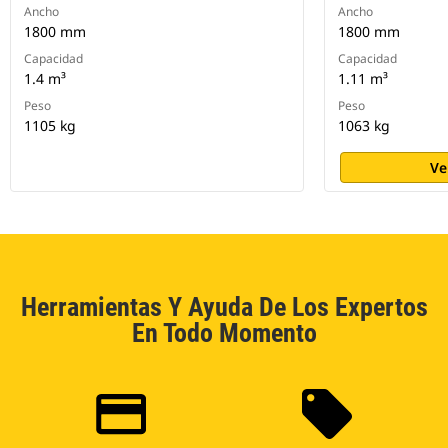
Ancho
Ancho
1800 mm
1800 mm
Capacidad
Capacidad
1.4 m³
1.11 m³
Peso
Peso
1105 kg
1063 kg
Ve
Herramientas Y Ayuda De Los Expertos
En Todo Momento