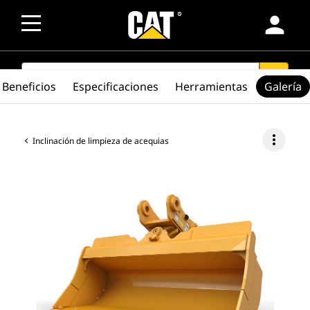
person
SEARCH
search
Beneficios
Especificaciones
Herramientas
Galería
more_vert
Inclinación de limpieza de acequias