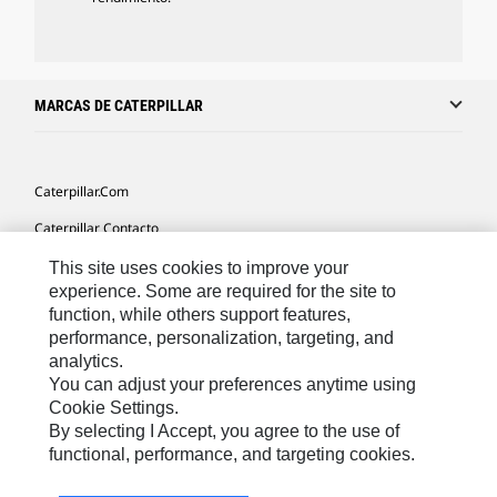
MARCAS DE CATERPILLAR
Caterpillar.com
Caterpillar Contacto
Mis Preferencias De Marketing
This site uses cookies to improve your
experience. Some are required for the site to
Site Map
function, while others support features,
performance, personalization, targeting, and
Cookie Settings
analytics.
Legal
You can adjust your preferences anytime using
Cookie Settings.
Privacy
By selecting I Accept, you agree to the use of
functional, performance, and targeting cookies.