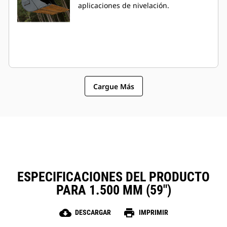
aplicaciones de nivelación.
Cargue Más
ESPECIFICACIONES DEL PRODUCTO
PARA 1.500 MM (59")
cloud_download
print
DESCARGAR
IMPRIMIR