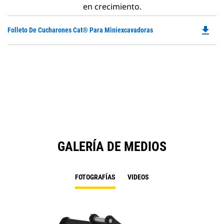
en crecimiento.
file_download
Do
Folleto De Cucharones Cat® Para Miniexcavadoras
P
O
in
a
N
Ta
GALERÍA DE MEDIOS
FOTOGRAFÍAS
VIDEOS