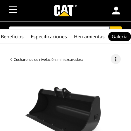
person
SEARCH
search
Beneficios
Especificaciones
Herramientas
Galería
more_vert
Cucharones de nivelación: miniexcavadora