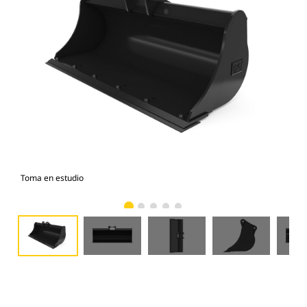
Toma en estudio
Vist