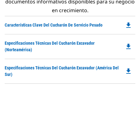
documentos informativos disponibles para su negocio
en crecimiento.
file_download
Do
Características Clave Del Cucharón De Servicio Pesado
P
O
Do
Especificaciones Técnicas Del Cucharón Excavador
in
file_download
P
(Norteamérica)
a
O
N
in
Ta
Do
Especificaciones Técnicas Del Cucharón Excavador (América Del
a
file_download
P
Sur)
N
O
Ta
in
a
N
Ta