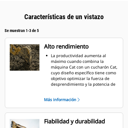
Características de un vistazo
Se muestran 1-3 de 5
Alto rendimiento
La productividad aumenta al
máximo cuando combina la
máquina Cat con un cucharón Cat,
cuyo diseño específico tiene como
objetivo optimizar la fuerza de
desprendimiento y la potencia de
la máquina.
El perfil de revestimiento de doble
Más información
radio mejora el flujo de material
hacia el cucharón. El espacio libre
del talón agregado asegura que la
parte inferior del cucharón no se
Fiabilidad y durabilidad
arrastre, lo que reduce los costos