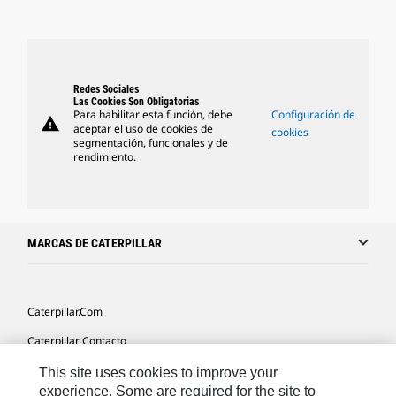
Redes Sociales
Las Cookies Son Obligatorias
Para habilitar esta función, debe
Configuración de
warning
aceptar el uso de cookies de
cookies
segmentación, funcionales y de
rendimiento.
MARCAS DE CATERPILLAR
Caterpillar.com
Caterpillar Contacto
Mis Preferencias De Marketing
This site uses cookies to improve your
experience. Some are required for the site to