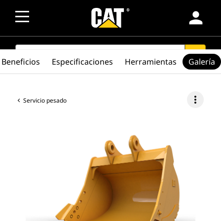
person
SEARCH
search
Beneficios
Especificaciones
Herramientas
Galería
more_vert
Servicio pesado