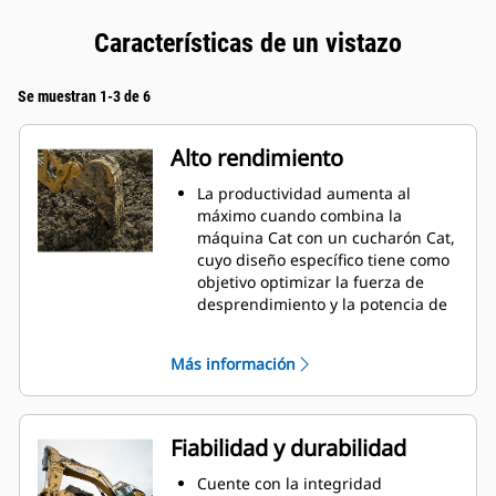
Características de un vistazo
Se muestran 1-3 de 6
Alto rendimiento
La productividad aumenta al
máximo cuando combina la
máquina Cat con un cucharón Cat,
cuyo diseño específico tiene como
objetivo optimizar la fuerza de
desprendimiento y la potencia de
la máquina.
El perfil de revestimiento de doble
Más información
radio mejora el flujo de material
hacia el cucharón. El espacio libre
del talón agregado asegura que la
parte inferior del cucharón no se
Fiabilidad y durabilidad
arrastre, lo que reduce los costos
de mantenimiento.
Cuente con la integridad