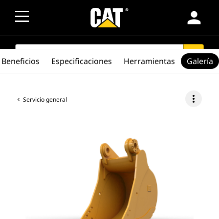
person
SEARCH
search
Beneficios
Especificaciones
Herramientas
Galería
more_vert
Servicio general