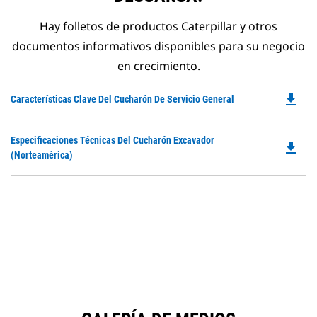
Hay folletos de productos Caterpillar y otros
documentos informativos disponibles para su negocio
en crecimiento.
file_download
Do
Características Clave Del Cucharón De Servicio General
P
O
Do
Especificaciones Técnicas Del Cucharón Excavador
in
file_download
P
(Norteamérica)
a
O
N
in
Ta
a
N
Ta