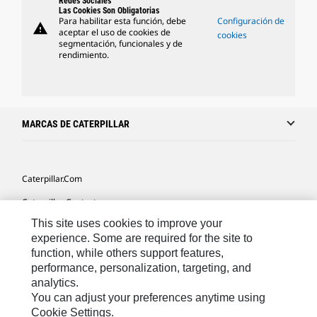
Redes Sociales
Las Cookies Son Obligatorias
Para habilitar esta función, debe
Configuración de
warning
aceptar el uso de cookies de
cookies
segmentación, funcionales y de
rendimiento.
MARCAS DE CATERPILLAR
Caterpillar.com
Caterpillar Contacto
This site uses cookies to improve your
Mis Preferencias De Marketing
experience. Some are required for the site to
Site Map
function, while others support features,
performance, personalization, targeting, and
Cookie Settings
analytics.
Legal
You can adjust your preferences anytime using
Cookie Settings.