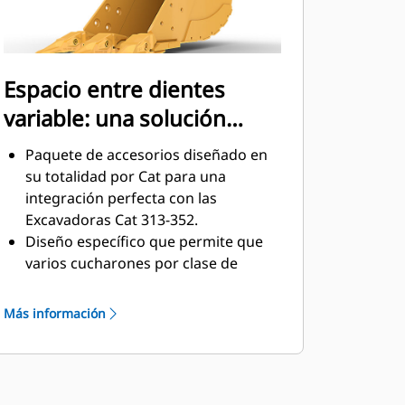
Espacio entre dientes
variable: una solución
versátil
Paquete de accesorios diseñado en
su totalidad por Cat para una
integración perfecta con las
Excavadoras Cat 313-352.
Diseño específico que permite que
varios cucharones por clase de
tamaño se conecten a una tenaza de
sujetapasador Cat Pro Plus.
Más información
El diseño de espacio entre dientes
variable permite utilizar una tenaza
con cucharones de distintos
tamaños en una clase de tamaño de