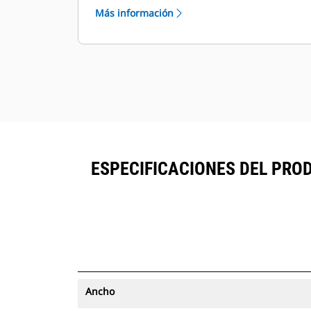
desde un solo lugar. Los cucharones
Más información
con seguimiento de activos se
®
pueden ver en VisionLink
junto al
™
equipo suscrito a Product Link
.
Mantenga la seguridad de los
activos. Los cucharones con
seguimiento de activos envían una
alerta si salen de los límites del sitio
fáciles de configurar.
ESPECIFICACIONES DEL PRO
Ancho