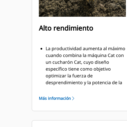
Alto rendimiento
La productividad aumenta al máximo
cuando combina la máquina Cat con
un cucharón Cat, cuyo diseño
específico tiene como objetivo
optimizar la fuerza de
desprendimiento y la potencia de la
máquina.
El perfil de revestimiento de doble
Más información
radio mejora el flujo de material
hacia el cucharón. El espacio libre
adicional del talón asegura que la
parte inferior del cucharón no se