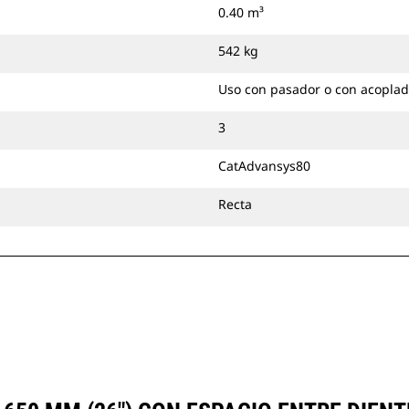
0.40 m³
542 kg
Uso con pasador o con acoplad
3
CatAdvansys80
Recta