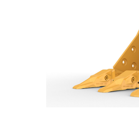
Cucharón De 650 Mm (26") Con Espacio Entre Dientes Variable: 638-2799
Ben
Cambiar modelo