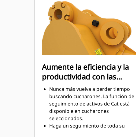
arrastre, lo que reduce los costos de
mantenimiento.
El consumo de combustible alcanza
el punto máximo durante la
excavación. Los cucharones Cat
están diseñados para cortar
rápidamente a través del material,
con el fin de mejorar la eficiencia
operativa general de la máquina.
Aumente la eficiencia y la
Cargue más material en menos
productividad con las
tiempo. Las barras laterales y la
forma del cucharón conservan más
tecnologías Cat Connect
Nunca más vuelva a perder tiempo
material en el cucharón en cada
integradas
buscando cucharones. La función de
carga.
seguimiento de activos de Cat está
disponible en cucharones
seleccionados.
Haga un seguimiento de toda su
flota de accesorios y máquinas