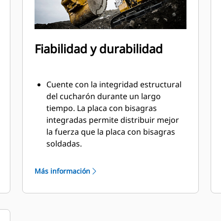
Fiabilidad y durabilidad
Cuente con la integridad estructural
del cucharón durante un largo
tiempo. La placa con bisagras
integradas permite distribuir mejor
la fuerza que la placa con bisagras
soldadas.
Los cucharones Cat están fabricados
con acero altamente fuerte y
Más información
resistente a la abrasión,
especialmente en áreas de desgaste
excesivo.
Proteja las áreas de desgaste alto del