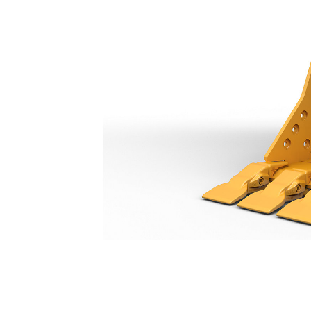
Cucharón De Servicio General De 900 Mm (36")
Ben
Cambiar modelo