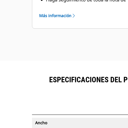
accesorios y máquinas desde una
sola fuente. Los cucharones con
Más información
seguimiento de activos se pueden
®
ver en VisionLink
junto al equipo
™
suscrito en Product Link
.
Mantenga la seguridad de los
activos. Los cucharones con
seguimiento de activos envían una
alerta si salen de los límites del sitio
de fácil configuración.
ESPECIFICACIONES DEL 
Ancho