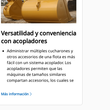
Versatilidad y conveniencia
con acopladores
Administrar múltiples cucharones y
otros accesorios de una flota es más
fácil con un sistema acoplador. Los
acopladores permiten que las
máquinas de tamaños similares
compartan accesorios, los cuales se
pueden cambiar en cuestión de
segundos desde la seguridad de la
Más información
cabina.
Los cucharones que se pueden
acoplar con pasador directamente a