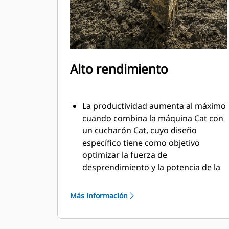
Alto rendimiento
La productividad aumenta al máximo
cuando combina la máquina Cat con
un cucharón Cat, cuyo diseño
específico tiene como objetivo
optimizar la fuerza de
desprendimiento y la potencia de la
máquina.
El perfil de revestimiento de doble
Más información
radio mejora el flujo de material
hacia el cucharón. El espacio libre del
talón agregado asegura que la parte