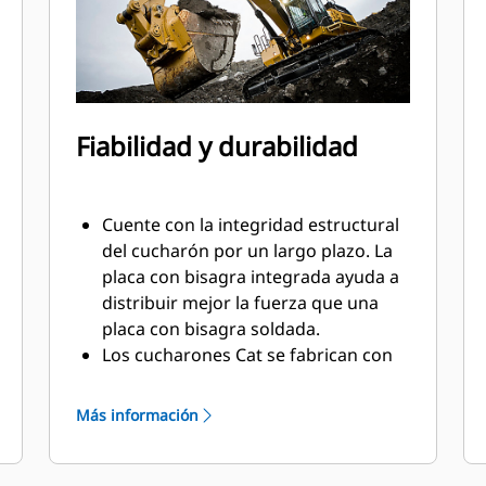
Fiabilidad y durabilidad
Cuente con la integridad estructural
del cucharón por un largo plazo. La
placa con bisagra integrada ayuda a
distribuir mejor la fuerza que una
placa con bisagra soldada.
Los cucharones Cat se fabrican con
acero resistente a la abrasión de
gran solidez, especialmente en los
Más información
componentes de desgaste excesivo.
Proteja las áreas de alto desgaste
más importantes del cucharón con