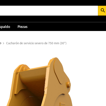
search
espaldo
Piezas
o
Cucharón de servicio severo de 750 mm (30")