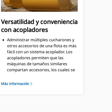
Versatilidad y conveniencia
con acopladores
Administrar múltiples cucharones y
otros accesorios de una flota es más
fácil con un sistema acoplador. Los
acopladores permiten que las
máquinas de tamaños similares
compartan accesorios, los cuales se
pueden cambiar en cuestión de
segundos desde la seguridad de la
Más información
cabina.
Los cucharones que se pueden
acoplar con pasador directamente a
la máquina también son compatibles
con los acopladores con