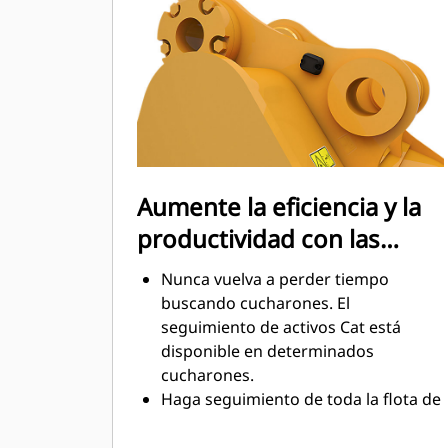
mantenimiento.
El consumo de combustible alcanza
el punto máximo durante la
excavación. Los cucharones Cat
están diseñados para cortar
rápidamente a través del material,
con el fin de mejorar la eficiencia de
operación general de la máquina.
Aumente la eficiencia y la
Cargue más material en menos
productividad con las
tiempo. Las barras laterales y la
forma del cucharón conservan más
tecnologías Cat Connect
Nunca vuelva a perder tiempo
material en el cucharón en cada
integradas
buscando cucharones. El
carga.
seguimiento de activos Cat está
disponible en determinados
cucharones.
Haga seguimiento de toda la flota de
accesorios y máquinas desde una
sola fuente. Los cucharones con