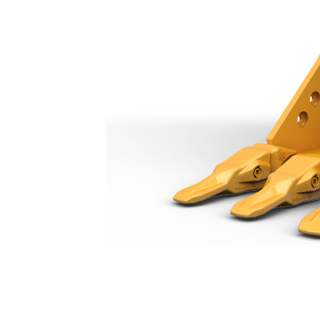
Cucharón De Servicio Severo De 750 Mm (30")
Ben
Cambiar modelo