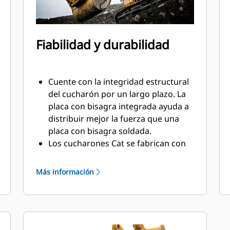
Fiabilidad y durabilidad
Cuente con la integridad estructural
del cucharón por un largo plazo. La
placa con bisagra integrada ayuda a
distribuir mejor la fuerza que una
placa con bisagra soldada.
Los cucharones Cat se fabrican con
acero resistente a la abrasión de
gran solidez, especialmente en los
Más información
componentes de desgaste excesivo.
Proteja las áreas de alto desgaste
más importantes del cucharón con
Herramientas de Corte (GET, Ground
®
Engaging Tools) Cat
. Los