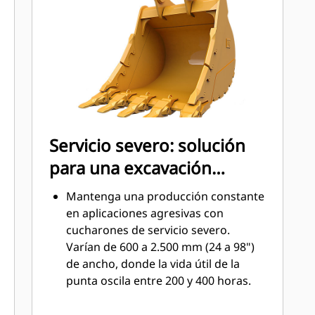
protectores de las barras laterales y
las orejetas ayudan a preservar las
piezas del cucharón que más
atraviesan y entran en contacto con
los materiales.
Reduzca los costos de
mantenimiento mediante la
selección de la herramienta de corte
Servicio severo: solución
correcta para el cucharón y la
para una excavación
combinación de aplicaciones.
Las puntas del cucharón se
dinámica
Mantenga una producción constante
encuentran disponibles en una
en aplicaciones agresivas con
variedad de opciones para adaptarse
cucharones de servicio severo.
a la aplicación específica. Ya sea que
Varían de 600 a 2.500 mm (24 a 98")
necesite dejar un suelo limpio y
de ancho, donde la vida útil de la
nivelado o excavar en materiales
punta oscila entre 200 y 400 horas.
duros y abrasivos, tenemos una
Entre las aplicaciones principales de
punta como solución.
los cucharones de servicio severo se