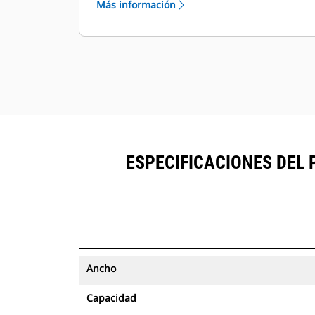
Más información
seguimiento de activos se pueden
®
ver en VisionLink
junto al equipo
™
suscrito en Product Link
.
Mantenga la seguridad de los
activos. Los cucharones con
seguimiento de activos envían una
alerta si salen de los límites del sitio
de fácil configuración.
ESPECIFICACIONES DEL 
Ancho
Capacidad