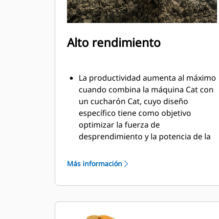
Alto rendimiento
La productividad aumenta al máximo
cuando combina la máquina Cat con
un cucharón Cat, cuyo diseño
específico tiene como objetivo
optimizar la fuerza de
desprendimiento y la potencia de la
máquina.
El perfil de revestimiento de doble
Más información
radio mejora el flujo de material
hacia el cucharón. El espacio libre del
talón agregado asegura que la parte
inferior del cucharón no se arrastre,
lo que reduce los costos de