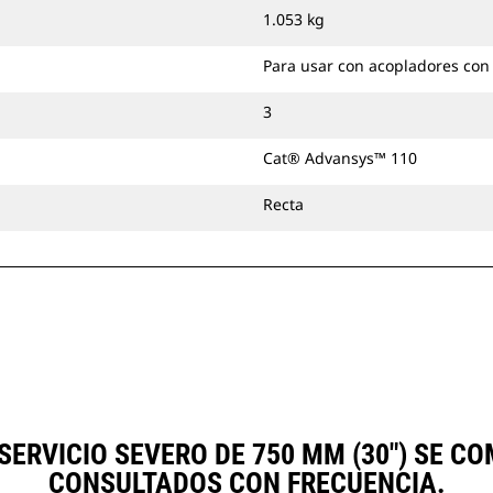
más a fondo en estos materiales
1.053 kg
voluminosos y los guía hacia el
cucharón.
Para usar con acopladores con
Puede acoplar con pasador
cucharones de servicio severo
3
directamente a la máquina o
Cat® Advansys™ 110
utilizarlos con un acoplador con
sujetapasador Cat o un acoplador
Recta
especializado CW.
ERVICIO SEVERO DE 750 MM (30") SE 
CONSULTADOS CON FRECUENCIA.