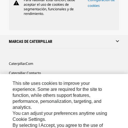
warning
aceptar el uso de cookies de
cookies
segmentación, funcionales y de
rendimiento.
MARCAS DE CATERPILLAR
Caterpillar.com
Caterpillar Contacto
Mis Preferencias De Marketing
This site uses cookies to improve your
experience. Some are required for the site to
Site Map
function, while others support features,
performance, personalization, targeting, and
Cookie Settings
analytics.
Legal
You can adjust your preferences anytime using
Cookie Settings.
Privacy
By selecting I Accept, you agree to the use of