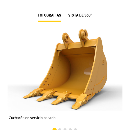
FOTOGRAFÍAS
VISTA DE 360º
Cucharón de servicio pesado
325