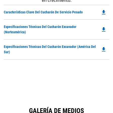
en crecimiento.
file_download
Do
Características Clave Del Cucharón De Servicio Pesado
P
O
Do
Especificaciones Técnicas Del Cucharón Excavador
in
file_download
P
(Norteamérica)
a
O
N
in
Ta
Do
Especificaciones Técnicas Del Cucharón Excavador (América Del
a
file_download
P
Sur)
N
O
Ta
in
a
N
Ta
GALERÍA DE MEDIOS