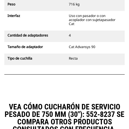
siempre en la línea de visión del
Peso
716 kg
operador.
Los acopladores con sujetapasador
Interfaz
Uso con pasador o con
Cat son compatibles con las
acoplador con sujetapasador
Excavadoras de Cadenas 311-352 y
Cat
con todas las excavadoras de
ruedas. También hay acopladores
Cantidad de adaptadores
4
de ancho para zanjado
disponibles.
Tamaño de adaptador
Cat Advansys 90
Los accesorios compatibles con el
sistema acoplador especializado
Tipo de cuchilla
Recta
CW emplean bisagras fijas de
acoplador rápido. Los acopladores
especializados CW cuentan con un
sistema de traba tipo cuña para
mantener la seguridad de los
accesorios.
Hay acopladores especializados
CW disponibles para todas las
VEA CÓMO CUCHARÓN DE SERVICIO
excavadoras de ruedas y cadenas.
PESADO DE 750 MM (30"): 552-8237 SE
COMPARA OTROS PRODUCTOS