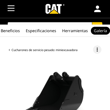
person
SEARCH
search
Beneficios
Especificaciones
Herramientas
Galería
more_vert
Cucharones de servicio pesado: miniexcavadora