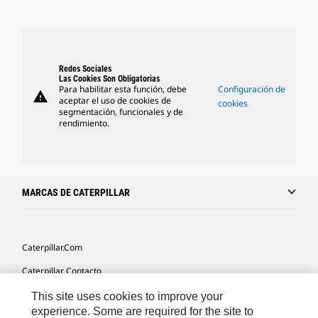
Redes Sociales
Las Cookies Son Obligatorias
Para habilitar esta función, debe
Configuración de
warning
aceptar el uso de cookies de
cookies
segmentación, funcionales y de
rendimiento.
MARCAS DE CATERPILLAR
Caterpillar.com
Caterpillar Contacto
Mis Preferencias De Marketing
This site uses cookies to improve your
experience. Some are required for the site to
Site Map