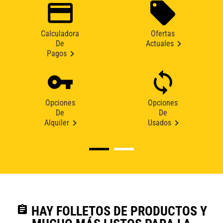
Calculadora
Ofertas
De
Actuales
Pagos
Opciones
Opciones
De
De
Alquiler
Usados
assignment
HAY FOLLETOS DE PRODUCTOS Y