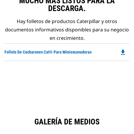
MUCHO MÁS LISTOS PARA LA
DESCARGA.
Hay folletos de productos Caterpillar y otros
documentos informativos disponibles para su negocio
en crecimiento.
file_download
Do
Folleto De Cucharones Cat® Para Miniexcavadoras
P
O
in
a
N
Ta
GALERÍA DE MEDIOS