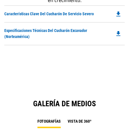
en crecimiento.
file_download
Do
Características Clave Del Cucharón De Servicio Severo
P
O
Do
Especificaciones Técnicas Del Cucharón Excavador
in
file_download
P
(Norteamérica)
a
O
N
in
Ta
a
N
Ta
GALERÍA DE MEDIOS
FOTOGRAFÍAS
VISTA DE 360º