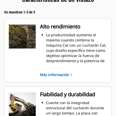
Se muestran 1-3 de 5
Alto rendimiento
La productividad aumenta al
máximo cuando combina la
máquina Cat con un cucharón Cat,
cuyo diseño específico tiene como
objetivo optimizar la fuerza de
desprendimiento y la potencia de
la máquina.
El perfil de revestimiento de doble
Más información
radio mejora el flujo de material
hacia el cucharón. El espacio libre
del talón agregado asegura que la
parte inferior del cucharón no se
Fiabilidad y durabilidad
arrastre, lo que reduce los costos
de mantenimiento.
Cuente con la integridad
El consumo de combustible
estructural del cucharón durante
alcanza el punto máximo durante
un largo tiempo. La placa con