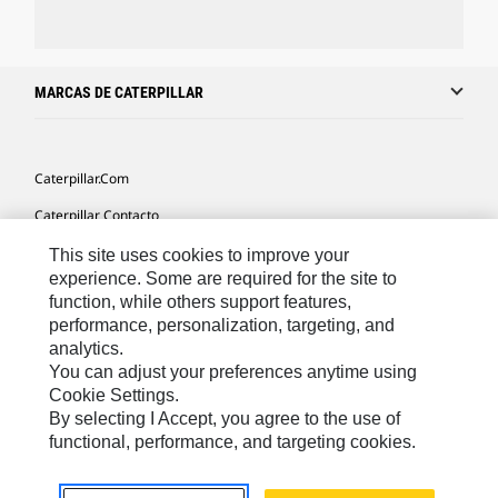
MARCAS DE CATERPILLAR
Caterpillar.com
Caterpillar Contacto
Mis Preferencias De Marketing
This site uses cookies to improve your
experience. Some are required for the site to
Site Map
function, while others support features,
performance, personalization, targeting, and
Cookie Settings
analytics.
Legal
You can adjust your preferences anytime using
Cookie Settings.
Privacy
By selecting I Accept, you agree to the use of
functional, performance, and targeting cookies.
US- Español
© 2026 Caterpillar. Todos los derechos reservados.