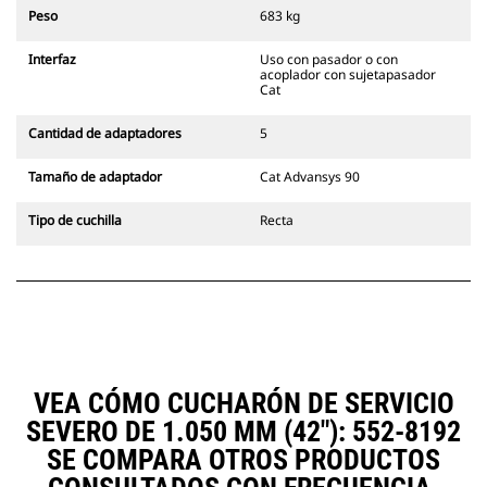
siempre en la línea de visión del
Peso
683 kg
operador.
Los acopladores con sujetapasador
Interfaz
Uso con pasador o con
Cat son compatibles con las
acoplador con sujetapasador
Excavadoras de Cadenas 311-352 y
Cat
con todas las excavadoras de
ruedas. También hay acopladores
Cantidad de adaptadores
5
de ancho para zanjado
disponibles.
Tamaño de adaptador
Cat Advansys 90
Los accesorios compatibles con el
sistema acoplador especializado
Tipo de cuchilla
Recta
CW emplean bisagras fijas de
acoplador rápido. Los acopladores
especializados CW cuentan con un
sistema de traba tipo cuña para
mantener la seguridad de los
accesorios.
Hay acopladores especializados
CW disponibles para todas las
VEA CÓMO CUCHARÓN DE SERVICIO
excavadoras de ruedas y cadenas.
SEVERO DE 1.050 MM (42"): 552-8192
SE COMPARA OTROS PRODUCTOS