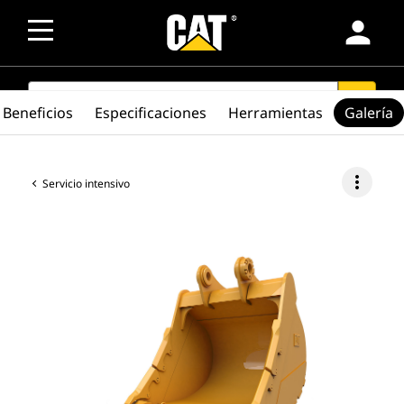
person
SEARCH
search
Beneficios
Especificaciones
Herramientas
Galería
more_vert
Servicio intensivo