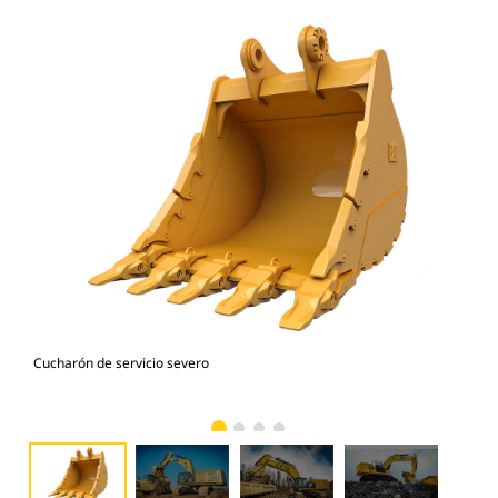
Cucharón de servicio severo
Car
sev