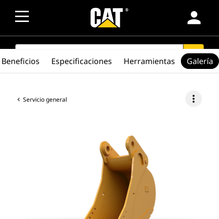
person
SEARCH
search
Beneficios
Especificaciones
Herramientas
Galería
more_vert
Servicio general