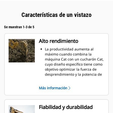
Características de un vistazo
Se muestran 1-3 de 5
Alto rendimiento
La productividad aumenta al
máximo cuando combina la
máquina Cat con un cucharón Cat,
cuyo diseño específico tiene como
objetivo optimizar la fuerza de
desprendimiento y la potencia de
la máquina.
El perfil de revestimiento de doble
Más información
radio mejora el flujo de material
hacia el cucharón. El espacio libre
del talón agregado asegura que la
parte inferior del cucharón no se
Fiabilidad y durabilidad
arrastre, lo que reduce los costos