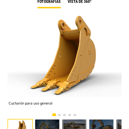
FOTOGRAFÍAS
VISTA DE 360º
Cucharón para uso general
Fot