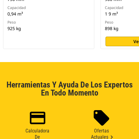
Capacidad
Capacidad
0,94 m³
1 9 m³
Peso
Peso
925 kg
898 kg
Ve
Herramientas Y Ayuda De Los Expertos
En Todo Momento
Calculadora
Ofertas
De
Actuales