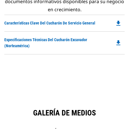
documentos informativos disponibles para su negocio
en crecimiento.
file_download
Do
Características Clave Del Cucharón De Servicio General
P
O
Do
Especificaciones Técnicas Del Cucharón Excavador
in
file_download
P
(Norteamérica)
a
O
N
in
Ta
a
N
Ta
GALERÍA DE MEDIOS