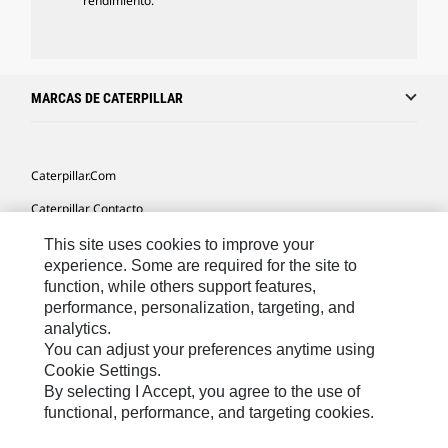
rendimiento.
MARCAS DE CATERPILLAR
Caterpillar.com
Caterpillar Contacto
Mis Preferencias De Marketing
This site uses cookies to improve your
experience. Some are required for the site to
Site Map
function, while others support features,
performance, personalization, targeting, and
Cookie Settings
analytics.
Legal
You can adjust your preferences anytime using
Cookie Settings.
Privacy
By selecting I Accept, you agree to the use of
functional, performance, and targeting cookies.