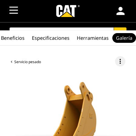
person
SEARCH
search
Beneficios
Especificaciones
Herramientas
Galería
more_vert
Servicio pesado