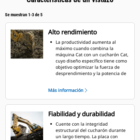
Se muestran 1-3 de 5
Alto rendimiento
La productividad aumenta al
máximo cuando combina la
máquina Cat con un cucharón Cat,
cuyo diseño específico tiene como
objetivo optimizar la fuerza de
desprendimiento y la potencia de
la máquina.
El perfil de revestimiento de doble
Más información
radio mejora el flujo de material
hacia el cucharón. El espacio libre
del talón agregado asegura que la
parte inferior del cucharón no se
Fiabilidad y durabilidad
arrastre, lo que reduce los costos
de mantenimiento.
Cuente con la integridad
El consumo de combustible
estructural del cucharón durante
alcanza el punto máximo durante
un largo tiempo. La placa con