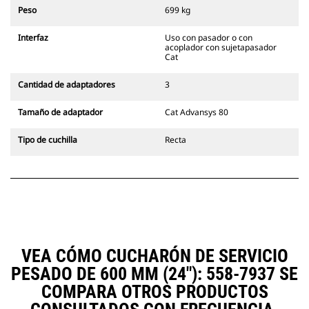
siempre en la línea de visión del
Peso
699 kg
operador.
Los acopladores con sujetapasador
Interfaz
Uso con pasador o con
Cat son compatibles con las
acoplador con sujetapasador
Excavadoras de Cadenas 311-352 y
Cat
con todas las excavadoras de
ruedas. También hay acopladores
Cantidad de adaptadores
3
de ancho para zanjado
disponibles.
Tamaño de adaptador
Cat Advansys 80
Los accesorios compatibles con el
sistema acoplador especializado
Tipo de cuchilla
Recta
CW emplean bisagras fijas de
acoplador rápido. Los acopladores
especializados CW cuentan con un
sistema de traba tipo cuña para
mantener la seguridad de los
accesorios.
Hay acopladores especializados
CW disponibles para todas las
VEA CÓMO CUCHARÓN DE SERVICIO
excavadoras de ruedas y cadenas.
PESADO DE 600 MM (24"): 558-7937 SE
COMPARA OTROS PRODUCTOS