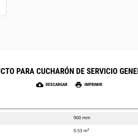
opciones que se adaptan a las
necesidades específicas de la
aplicación.
CTO PARA CUCHARÓN DE SERVICIO GENERA
cloud_download
print
DESCARGAR
IMPRIMIR
900 mm
0.53 m³