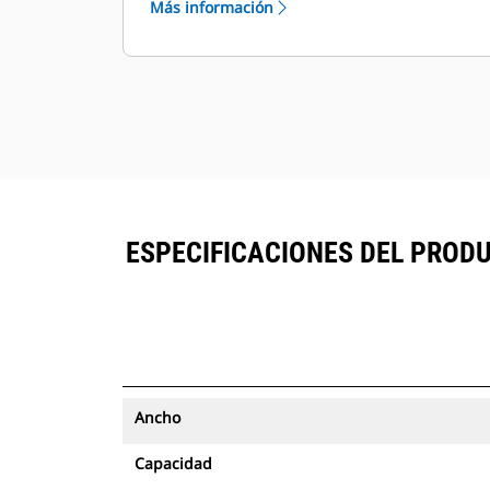
Más información
con seguimiento de activos se
®
pueden ver en VisionLink
junto al
™
equipo suscrito en Product Link
.
Mantenga la seguridad de los
activos. Los cucharones con
seguimiento de activos envían una
alerta si salen de los límites del sitio
fáciles de configurar.
ESPECIFICACIONES DEL PRODU
Ancho
Capacidad