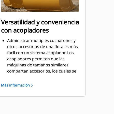
Versatilidad y conveniencia
con acopladores
Administrar múltiples cucharones y
otros accesorios de una flota es más
fácil con un sistema acoplador. Los
acopladores permiten que las
máquinas de tamaños similares
compartan accesorios, los cuales se
pueden cambiar en cuestión de
segundos desde la seguridad de la
Más información
cabina.
Los cucharones que se pueden
acoplar con pasador directamente a
la máquina también son compatibles
con los acopladores con