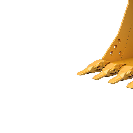
Cucharón De Servicio General De 900 Mm (36"): 571-2858
Ben
Cambiar modelo