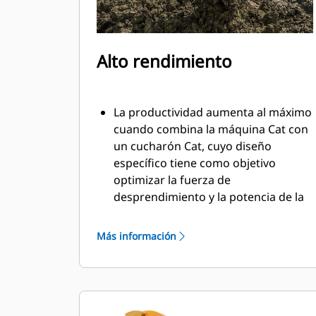
Alto rendimiento
La productividad aumenta al máximo
cuando combina la máquina Cat con
un cucharón Cat, cuyo diseño
específico tiene como objetivo
optimizar la fuerza de
desprendimiento y la potencia de la
máquina.
El perfil de revestimiento de doble
Más información
radio mejora el flujo de material
hacia el cucharón. El espacio libre del
talón agregado asegura que la parte
inferior del cucharón no se arrastre,
lo que reduce los costos de