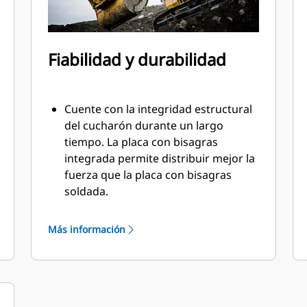
Fiabilidad y durabilidad
Cuente con la integridad estructural
del cucharón durante un largo
tiempo. La placa con bisagras
integrada permite distribuir mejor la
fuerza que la placa con bisagras
soldada.
Los cucharones Cat están fabricados
con acero altamente fuerte y
Más información
resistente a la abrasión,
especialmente en áreas de desgaste.
Proteja las áreas de gran desgaste
del cucharón contra el contacto con
materiales con las herramientas de