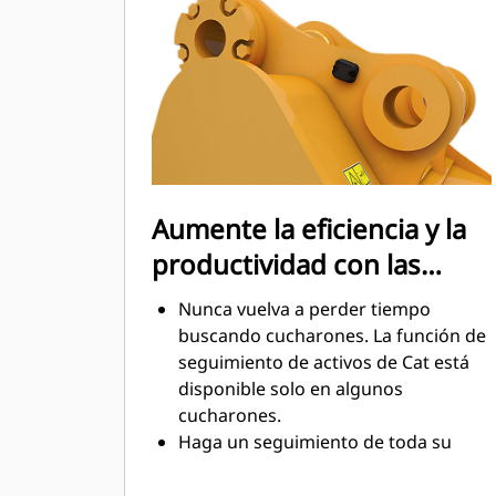
mantenimiento.
El consumo de combustible alcanza
el punto máximo durante la
excavación. Los cucharones Cat
están diseñados para cortar
rápidamente a través del material,
con el fin de mejorar la eficiencia
operativa general de la máquina.
Aumente la eficiencia y la
Cargue más material en menos
productividad con las
tiempo. Las barras laterales y la
forma del cucharón conservan más
tecnologías Cat Connect
Nunca vuelva a perder tiempo
material en el cucharón en cada
integradas
buscando cucharones. La función de
carga.
seguimiento de activos de Cat está
disponible solo en algunos
cucharones.
Haga un seguimiento de toda su
flota de accesorios y máquinas
desde un solo lugar. Los cucharones