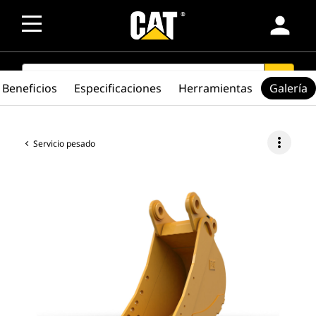
person
SEARCH
search
Beneficios
Especificaciones
Herramientas
Galería
more_vert
Servicio pesado