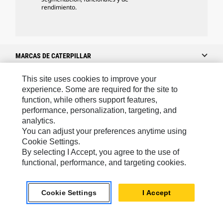
rendimiento.
MARCAS DE CATERPILLAR
This site uses cookies to improve your
experience. Some are required for the site to
Caterpillar.com
function, while others support features,
performance, personalization, targeting, and
Caterpillar Contacto
analytics.
Mis Preferencias De Marketing
You can adjust your preferences anytime using
Cookie Settings.
Site Map
By selecting I Accept, you agree to the use of
Cookie Settings
functional, performance, and targeting cookies.
Legal
Cookie Settings
I Accept
Privacy