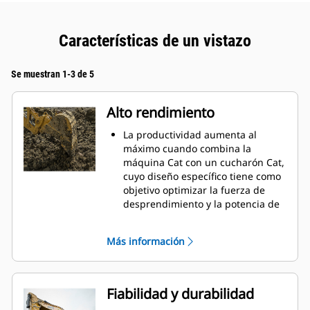
Características de un vistazo
Se muestran 1-3 de 5
Alto rendimiento
La productividad aumenta al
máximo cuando combina la
máquina Cat con un cucharón Cat,
cuyo diseño específico tiene como
objetivo optimizar la fuerza de
desprendimiento y la potencia de
la máquina.
El perfil de revestimiento de doble
Más información
radio mejora el flujo de material
hacia el cucharón. El espacio libre
del talón agregado asegura que la
parte inferior del cucharón no se
Fiabilidad y durabilidad
arrastre, lo que reduce los costos