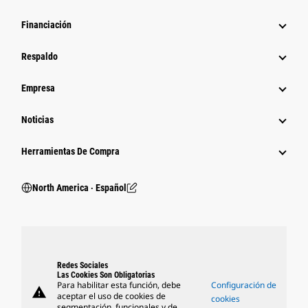
Financiación
Respaldo
Empresa
Noticias
Herramientas De Compra
North America ‧ Español
Redes Sociales
Las Cookies Son Obligatorias
Para habilitar esta función, debe
Configuración de
warning
aceptar el uso de cookies de
cookies
segmentación, funcionales y de