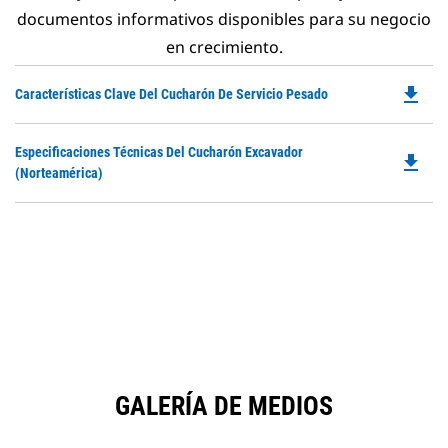
documentos informativos disponibles para su negocio
en crecimiento.
file_download
Do
Características Clave Del Cucharón De Servicio Pesado
P
O
Do
Especificaciones Técnicas Del Cucharón Excavador
in
file_download
P
(Norteamérica)
a
O
N
in
Ta
a
N
Ta
GALERÍA DE MEDIOS