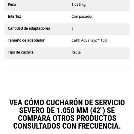
siempre en la línea de visión del
Peso
1.036 kg
operador.
Los acopladores con sujetapasador
Interfaz
Con pasador
Cat son compatibles con las
Excavadoras de Cadenas 311-352 y
Cantidad de adaptadores
5
con todas las excavadoras de
ruedas. También hay acopladores
Tamaño de adaptador
Cat® Advansys™ 100
de ancho para zanjado
disponibles.
Tipo de cuchilla
Recta
Los accesorios compatibles con el
sistema acoplador especializado
CW emplean bisagras fijas de
acoplador rápido. Los acopladores
especializados CW cuentan con un
sistema de traba tipo cuña para
mantener la seguridad de los
accesorios.
VEA CÓMO CUCHARÓN DE SERVICIO
Hay acopladores especializados
CW disponibles para todas las
SEVERO DE 1.050 MM (42") SE
excavadoras de ruedas y cadenas.
COMPARA OTROS PRODUCTOS
CONSULTADOS CON FRECUENCIA.