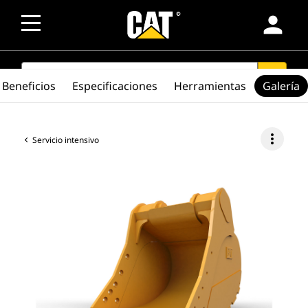
person
SEARCH
search
Beneficios
Especificaciones
Herramientas
Galería
more_vert
Servicio intensivo