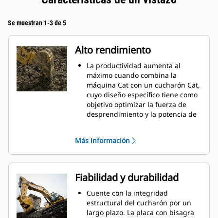
Se muestran 1-3 de 5
Alto rendimiento
La productividad aumenta al
máximo cuando combina la
máquina Cat con un cucharón Cat,
cuyo diseño específico tiene como
objetivo optimizar la fuerza de
desprendimiento y la potencia de
la máquina.
El perfil de revestimiento de doble
Más información
radio mejora el flujo de material
hacia el cucharón. El espacio libre
del talón agregado asegura que la
parte inferior del cucharón no se
Fiabilidad y durabilidad
arrastre, lo que reduce los costos
de mantenimiento.
Cuente con la integridad
El consumo de combustible
estructural del cucharón por un
alcanza el punto máximo durante
largo plazo. La placa con bisagra