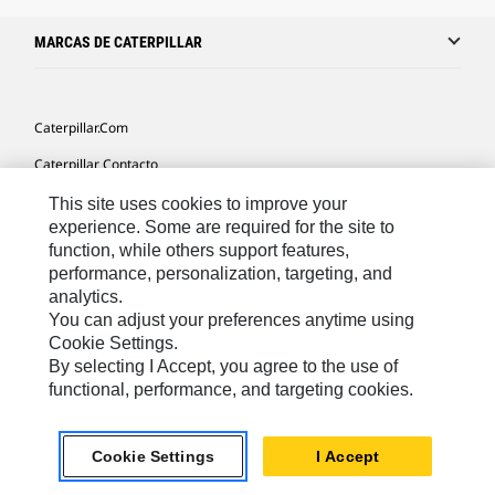
MARCAS DE CATERPILLAR
Caterpillar.com
Caterpillar Contacto
Mis Preferencias De Marketing
This site uses cookies to improve your
experience. Some are required for the site to
Site Map
function, while others support features,
performance, personalization, targeting, and
Cookie Settings
analytics.
Legal
You can adjust your preferences anytime using
Cookie Settings.
Privacy
By selecting I Accept, you agree to the use of
functional, performance, and targeting cookies.
US- Español
© 2026 Caterpillar. Todos los derechos reservados.
Cookie Settings
I Accept