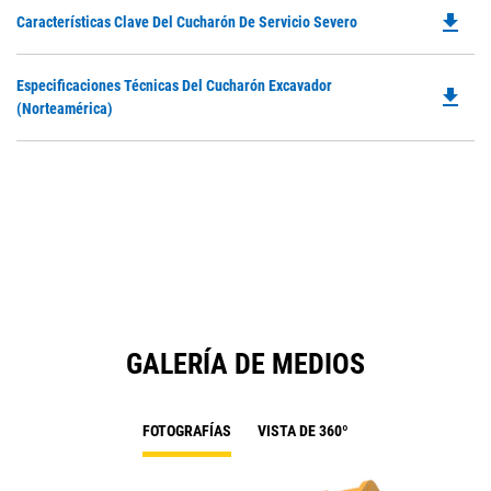
file_download
Do
Características Clave Del Cucharón De Servicio Severo
P
O
Do
Especificaciones Técnicas Del Cucharón Excavador
in
file_download
P
(Norteamérica)
a
O
N
in
Ta
a
N
Ta
GALERÍA DE MEDIOS
FOTOGRAFÍAS
VISTA DE 360º