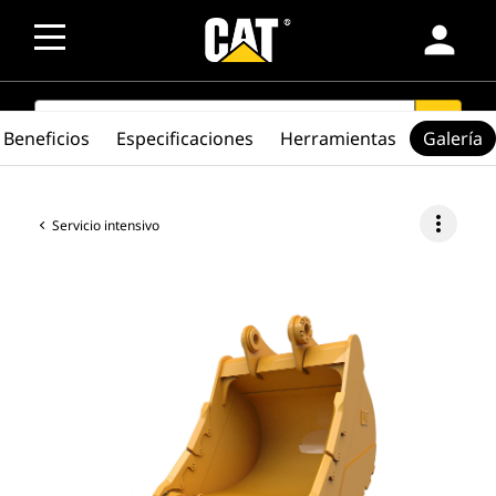
person
SEARCH
search
Beneficios
Especificaciones
Herramientas
Galería
more_vert
Servicio intensivo