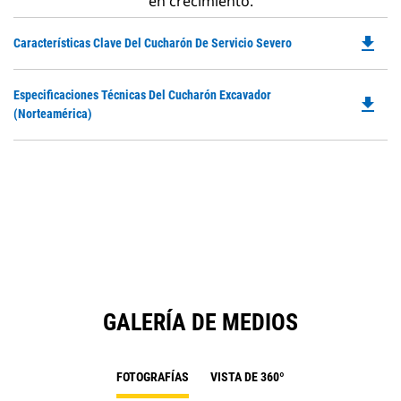
en crecimiento.
file_download
Do
Características Clave Del Cucharón De Servicio Severo
P
O
Do
Especificaciones Técnicas Del Cucharón Excavador
in
file_download
P
(Norteamérica)
a
O
N
in
Ta
a
N
Ta
GALERÍA DE MEDIOS
FOTOGRAFÍAS
VISTA DE 360º