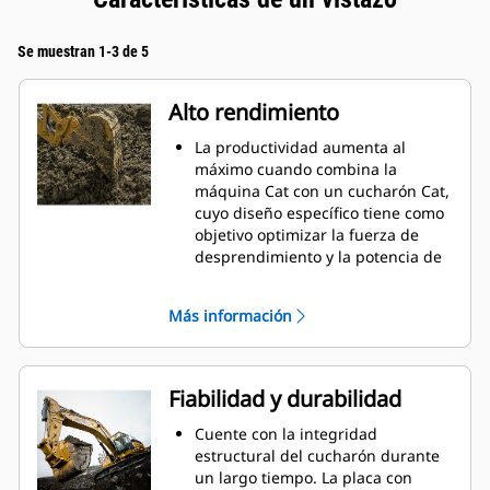
Se muestran 1-3 de 5
Alto rendimiento
La productividad aumenta al
máximo cuando combina la
máquina Cat con un cucharón Cat,
cuyo diseño específico tiene como
objetivo optimizar la fuerza de
desprendimiento y la potencia de
la máquina.
El perfil de revestimiento de doble
Más información
radio mejora el flujo de material
hacia el cucharón. El espacio libre
del talón agregado asegura que la
parte inferior del cucharón no se
Fiabilidad y durabilidad
arrastre, lo que reduce los costos
de mantenimiento.
Cuente con la integridad
El consumo de combustible
estructural del cucharón durante
alcanza el punto máximo durante
un largo tiempo. La placa con