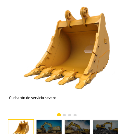
Cucharón de servicio severo
Car
sev