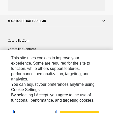
MARCAS DE CATERPILLAR
Caterpillar.com
Caterpillar Contacto
Mis Preferencias De Marketing
This site uses cookies to improve your
experience. Some are required for the site to
Site Map
function, while others support features,
performance, personalization, targeting, and
Cookie Settings
analytics.
Legal
You can adjust your preferences anytime using
Cookie Settings.
Privacy
By selecting I Accept, you agree to the use of
functional, performance, and targeting cookies.
US- Español
© 2026 Caterpillar. Todos los derechos reservados.