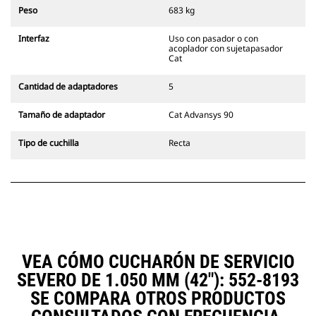
siempre en la línea de visión del
Peso
683 kg
operador.
Los acopladores con sujetapasador
Interfaz
Uso con pasador o con
Cat son compatibles con las
acoplador con sujetapasador
Excavadoras de Cadenas 311-352 y
Cat
con todas las excavadoras de
ruedas. También hay acopladores
Cantidad de adaptadores
5
de ancho para zanjado
disponibles.
Tamaño de adaptador
Cat Advansys 90
Los accesorios compatibles con el
sistema acoplador especializado
Tipo de cuchilla
Recta
CW emplean bisagras fijas de
acoplador rápido. Los acopladores
especializados CW cuentan con un
sistema de traba tipo cuña para
mantener la seguridad de los
accesorios.
Hay acopladores especializados
CW disponibles para todas las
VEA CÓMO CUCHARÓN DE SERVICIO
excavadoras de ruedas y cadenas.
SEVERO DE 1.050 MM (42"): 552-8193
SE COMPARA OTROS PRODUCTOS