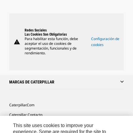
Redes Sociales
Las Cookies Son Obligatorias
Para habilitar esta función, debe
Configuración de
warning
aceptar el uso de cookies de
cookies
segmentación, funcionales y de
rendimiento.
MARCAS DE CATERPILLAR
Caterpillar.com
Caterpillar Contacto
Mis Preferencias De Marketing
This site uses cookies to improve your
experience. Some are required for the site to