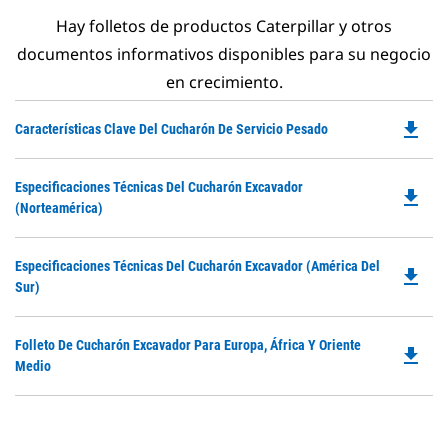
Hay folletos de productos Caterpillar y otros
documentos informativos disponibles para su negocio
en crecimiento.
file_download
Do
Características Clave Del Cucharón De Servicio Pesado
P
O
Do
Especificaciones Técnicas Del Cucharón Excavador
in
file_download
P
(Norteamérica)
a
O
N
in
Ta
Do
Especificaciones Técnicas Del Cucharón Excavador (América Del
a
file_download
P
Sur)
N
O
Ta
in
Do
Folleto De Cucharón Excavador Para Europa, África Y Oriente
a
file_download
P
Medio
N
O
Ta
in
a