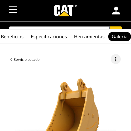
person
SEARCH
search
Beneficios
Especificaciones
Herramientas
Galería
more_vert
Servicio pesado