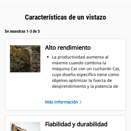
Características de un vistazo
Se muestran 1-3 de 5
Alto rendimiento
La productividad aumenta al
máximo cuando combina la
máquina Cat con un cucharón Cat,
cuyo diseño específico tiene como
objetivo optimizar la fuerza de
desprendimiento y la potencia de
la máquina.
El perfil de revestimiento de doble
Más información
radio mejora el flujo de material
hacia el cucharón. El espacio libre
del talón agregado asegura que la
parte inferior del cucharón no se
Fiabilidad y durabilidad
arrastre, lo que reduce los costos