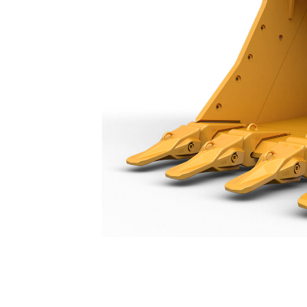
Cucharón De Servicio Intensivo De 2.650 Mm (104"): 543-2823
Ben
Cambiar modelo