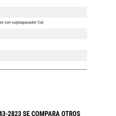
excavadoras de ruedas y cadenas.
or con sujetapasador Cat
543-2823 SE COMPARA OTROS