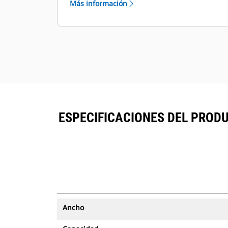
Más información
con seguimiento de activos se
®
pueden ver en VisionLink
junto al
™
equipo suscrito en Product Link
.
Mantenga la seguridad de los
activos. Los cucharones con
seguimiento de activos envían una
alerta si salen de los límites del sitio
fáciles de configurar.
ESPECIFICACIONES DEL PRODU
Ancho