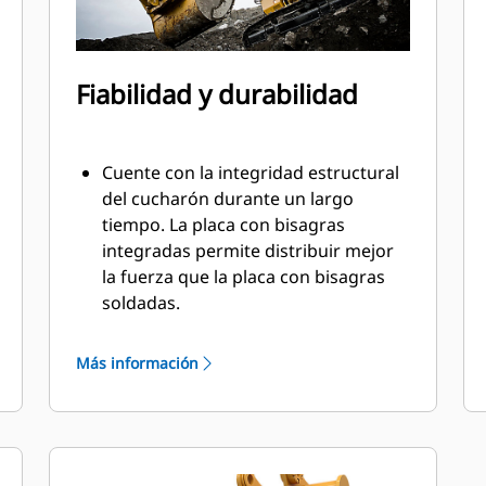
Fiabilidad y durabilidad
Cuente con la integridad estructural
del cucharón durante un largo
tiempo. La placa con bisagras
integradas permite distribuir mejor
la fuerza que la placa con bisagras
soldadas.
Los cucharones Cat están fabricados
con acero altamente fuerte y
Más información
resistente a la abrasión,
especialmente en áreas de desgaste
excesivo.
Proteja las áreas de desgaste alto del
cucharón que más entran en