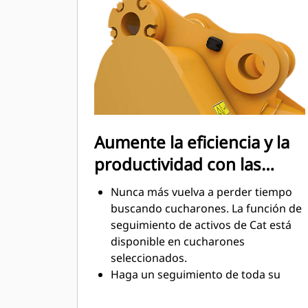
mantenimiento.
El consumo de combustible alcanza
el punto máximo durante la
excavación. Los cucharones Cat
están diseñados para cortar
rápidamente a través del material,
con el fin de mejorar la eficiencia
operativa general de la máquina.
Aumente la eficiencia y la
Cargue más material en menos
productividad con las
tiempo. Las barras laterales y la
forma del cucharón conservan más
tecnologías Cat Connect
Nunca más vuelva a perder tiempo
material en el cucharón en cada
integradas
buscando cucharones. La función de
carga.
seguimiento de activos de Cat está
disponible en cucharones
seleccionados.
Haga un seguimiento de toda su
flota de accesorios y máquinas
desde un solo lugar. Los cucharones