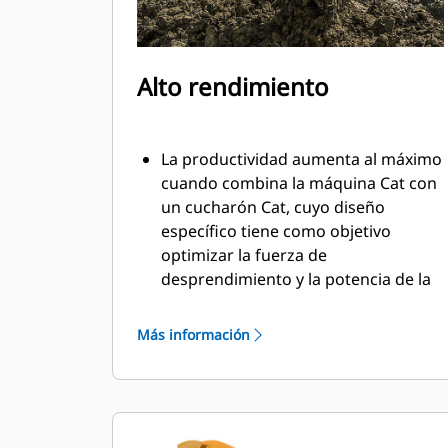
Alto rendimiento
La productividad aumenta al máximo
cuando combina la máquina Cat con
un cucharón Cat, cuyo diseño
específico tiene como objetivo
optimizar la fuerza de
desprendimiento y la potencia de la
máquina.
El perfil de revestimiento de doble
Más información
radio mejora el flujo de material
hacia el cucharón. El espacio libre
adicional del talón asegura que la
parte inferior del cucharón no se
arrastre, lo que reduce los costos de