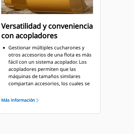
Versatilidad y conveniencia
con acopladores
Gestionar múltiples cucharones y
otros accesorios de una flota es más
fácil con un sistema acoplador. Los
acopladores permiten que las
máquinas de tamaños similares
compartan accesorios, los cuales se
pueden cambiar en cuestión de
segundos desde la seguridad de la
Más información
cabina.
Los cucharones que se pueden
acoplar con pasador directamente a
la máquina también son compatibles
con los acopladores con