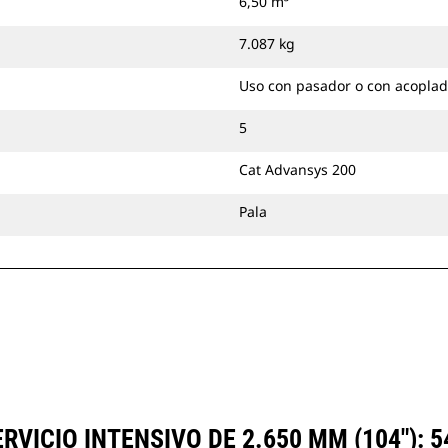
6,50 m³
en estos materiales pesados y los
guía hacia el interior del cucharón.
7.087 kg
Puede acoplar cucharones de
servicio intensivo directamente a la
Uso con pasador o con acoplad
máquina con pasadores o utilizarlos
con un acoplador con sujetapasador
5
Cat o un acoplador especializado CW.
Cat Advansys 200
Pala
VICIO INTENSIVO DE 2.650 MM (104"): 