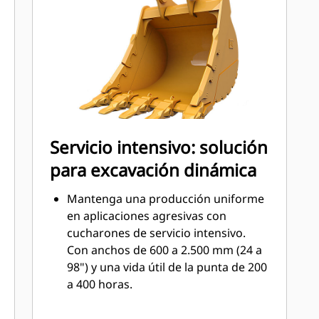
contacto con los materiales
mediante las herramientas de corte
(GET, Ground Engaging Tools) Cat.
Obtenga una mayor producción en
aplicaciones exigentes, mayor
penetración en pilas y tiempos de
®
ciclo más rápidos con las GET Cat
™
Advansys
.
Servicio intensivo: solución
Instale y retire puntas más rápido
para excavación dinámica
que nunca con el sistema GET sin
martillo Advansys.
Mantenga una producción uniforme
Garantice un ajuste seguro para
en aplicaciones agresivas con
puntas y adaptadores, usando solo
cucharones de servicio intensivo.
herramientas manuales básicas, con
Con anchos de 600 a 2.500 mm (24 a
la retención CapSure.
98") y una vida útil de la punta de 200
Reduzca los costos de
a 400 horas.
mantenimiento seleccionando la GET
Entre las principales aplicaciones
adecuada para el cucharón y la
para cucharones de servicio