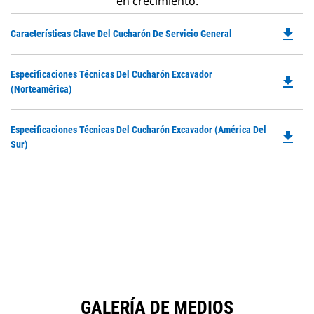
en crecimiento.
file_download
Do
Características Clave Del Cucharón De Servicio General
P
O
Do
Especificaciones Técnicas Del Cucharón Excavador
in
file_download
P
(Norteamérica)
a
O
N
in
Ta
Do
Especificaciones Técnicas Del Cucharón Excavador (América Del
a
file_download
P
Sur)
N
O
Ta
in
a
N
Ta
GALERÍA DE MEDIOS