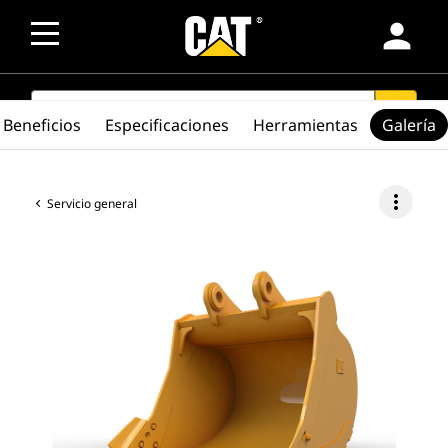
person
SEARCH
search
Beneficios
Especificaciones
Herramientas
Galería
more_vert
Servicio general