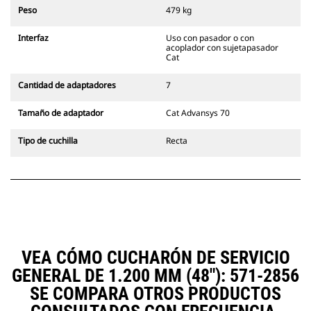
siempre en la línea de visión del
Peso
479 kg
operador.
Los acopladores con sujetapasador
Interfaz
Uso con pasador o con
Cat son compatibles con las
acoplador con sujetapasador
Excavadoras de Cadenas 311-352 y
Cat
con todas las excavadoras de
ruedas. También hay acopladores
Cantidad de adaptadores
7
de ancho para zanjado
disponibles.
Tamaño de adaptador
Cat Advansys 70
Los accesorios compatibles con el
sistema acoplador especializado
Tipo de cuchilla
Recta
CW emplean bisagras fijas de
acoplador rápido. Los acopladores
especializados CW cuentan con un
sistema de traba tipo cuña para
mantener la seguridad de los
accesorios.
Hay acopladores especializados
CW disponibles para todas las
VEA CÓMO CUCHARÓN DE SERVICIO
excavadoras de ruedas y cadenas.
GENERAL DE 1.200 MM (48"): 571-2856
SE COMPARA OTROS PRODUCTOS