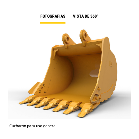
FOTOGRAFÍAS
VISTA DE 360º
Cucharón para uso general
336