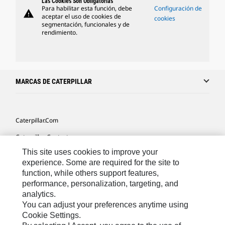
Las Cookies Son Obligatorias
Para habilitar esta función, debe
Configuración de
warning
aceptar el uso de cookies de
cookies
segmentación, funcionales y de
rendimiento.
MARCAS DE CATERPILLAR
Caterpillar.com
Caterpillar Contacto
This site uses cookies to improve your
Mis Preferencias De Marketing
experience. Some are required for the site to
Site Map
function, while others support features,
performance, personalization, targeting, and
Cookie Settings
analytics.
Legal
You can adjust your preferences anytime using
Cookie Settings.
Privacy