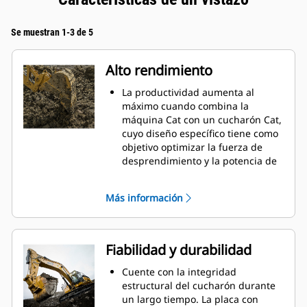
Se muestran 1-3 de 5
Alto rendimiento
La productividad aumenta al
máximo cuando combina la
máquina Cat con un cucharón Cat,
cuyo diseño específico tiene como
objetivo optimizar la fuerza de
desprendimiento y la potencia de
la máquina.
El perfil de revestimiento de doble
Más información
radio mejora el flujo de material
hacia el cucharón. El espacio libre
del talón agregado asegura que la
parte inferior del cucharón no se
Fiabilidad y durabilidad
arrastre, lo que reduce los costos
de mantenimiento.
Cuente con la integridad
El consumo de combustible
estructural del cucharón durante
alcanza el punto máximo durante
un largo tiempo. La placa con