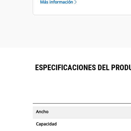
Más información
con seguimiento de activos se
®
pueden ver en VisionLink
junto al
™
equipo suscrito en Product Link
.
Mantenga la seguridad de los
activos. Los cucharones con
seguimiento de activos envían una
alerta si salen de los límites del sitio
fáciles de configurar.
ESPECIFICACIONES DEL PRODU
Ancho
Capacidad