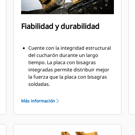
Fiabilidad y durabilidad
Cuente con la integridad estructural
del cucharón durante un largo
tiempo. La placa con bisagras
integradas permite distribuir mejor
la fuerza que la placa con bisagras
soldadas.
Los cucharones Cat están fabricados
con acero altamente fuerte y
Más información
resistente a la abrasión,
especialmente en áreas de desgaste
excesivo.
Proteja las áreas de desgaste alto del
cucharón que más entran en