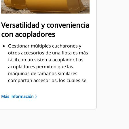
Versatilidad y conveniencia
con acopladores
Gestionar múltiples cucharones y
otros accesorios de una flota es más
fácil con un sistema acoplador. Los
acopladores permiten que las
máquinas de tamaños similares
compartan accesorios, los cuales se
pueden cambiar en cuestión de
segundos desde la seguridad de la
Más información
cabina.
Los cucharones que se pueden
acoplar con pasadores directamente
a la máquina también son
compatibles con los acopladores con