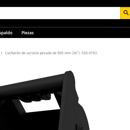
search
espaldo
Piezas
Cucharón de servicio pesado de 900 mm (36"): 550-9703