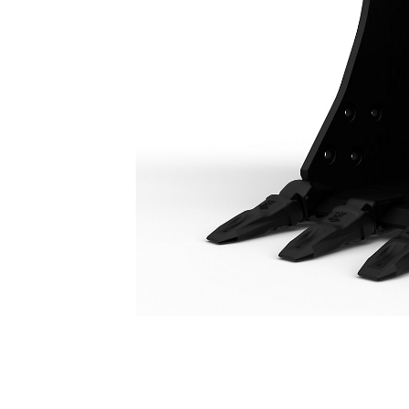
Cucharón De Servicio Pesado De 900 Mm (36"): 550-9703
Ben
Cambiar modelo