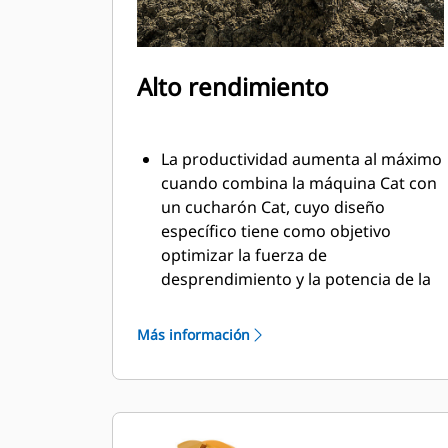
Alto rendimiento
La productividad aumenta al máximo
cuando combina la máquina Cat con
un cucharón Cat, cuyo diseño
específico tiene como objetivo
optimizar la fuerza de
desprendimiento y la potencia de la
máquina.
El perfil de revestimiento de doble
Más información
radio mejora el flujo de material
hacia el cucharón. El espacio libre
adicional del talón asegura que la
parte inferior del cucharón no se
arrastre, lo que reduce los costos de