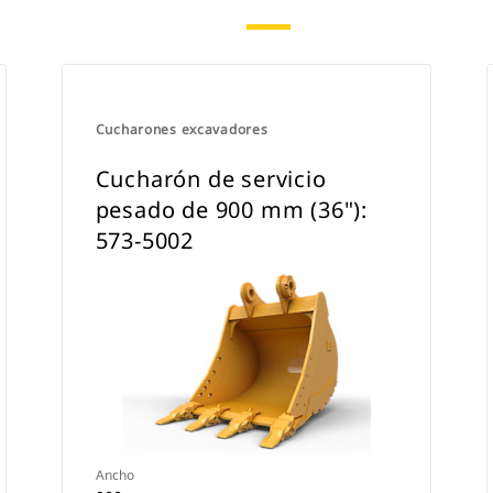
máquina con pasadores o utilizarlos
con un acoplador con sujetapasador
Cat o un acoplador especializado CW.
Cucharones excavadores
Cucharón de servicio
pesado de 900 mm (36"):
573-5002
Ancho