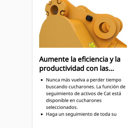
mantenimiento.
El consumo de combustible alcanza
el punto máximo durante la
excavación. Los cucharones Cat
están diseñados para cortar
rápidamente a través del material,
con el fin de mejorar la eficiencia
operativa general de la máquina.
Aumente la eficiencia y la
Cargue más material en menos
productividad con las
tiempo. Las barras laterales y la
forma del cucharón conservan más
tecnologías Cat Connect
Nunca más vuelva a perder tiempo
material en el cucharón en cada
integradas
buscando cucharones. La función de
carga.
seguimiento de activos de Cat está
disponible en cucharones
seleccionados.
Haga un seguimiento de toda su
flota de accesorios y máquinas
desde un solo lugar. Los cucharones