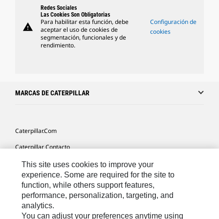
Redes Sociales
Las Cookies Son Obligatorias
Para habilitar esta función, debe
Configuración de
warning
aceptar el uso de cookies de
cookies
segmentación, funcionales y de
rendimiento.
MARCAS DE CATERPILLAR
Caterpillar.com
Caterpillar Contacto
Mis Preferencias De Marketing
This site uses cookies to improve your
experience. Some are required for the site to
Site Map
function, while others support features,
performance, personalization, targeting, and
Cookie Settings
analytics.
Legal
You can adjust your preferences anytime using