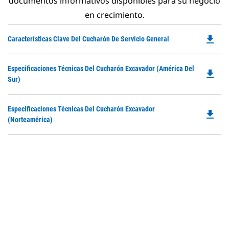
documentos informativos disponibles para su negocio
en crecimiento.
file_download
Do
Características Clave Del Cucharón De Servicio General
P
O
Do
Especificaciones Técnicas Del Cucharón Excavador (América Del
in
file_download
P
Sur)
a
O
N
in
Ta
Do
Especificaciones Técnicas Del Cucharón Excavador
a
file_download
P
(Norteamérica)
N
O
Ta
in
a
N
Ta