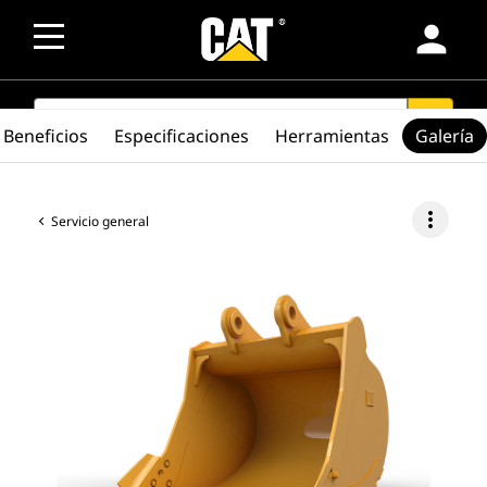
person
SEARCH
search
Beneficios
Especificaciones
Herramientas
Galería
more_vert
Servicio general