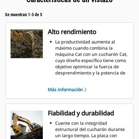
Se muestran 1-3 de 5
Alto rendimiento
La productividad aumenta al
máximo cuando combina la
máquina Cat con un cucharón Cat,
cuyo diseño específico tiene como
objetivo optimizar la fuerza de
desprendimiento y la potencia de
la máquina.
El perfil de revestimiento de doble
Más información
radio mejora el flujo de material
hacia el cucharón. El espacio libre
del talón agregado asegura que la
parte inferior del cucharón no se
Fiabilidad y durabilidad
arrastre, lo que reduce los costos
de mantenimiento.
Cuente con la integridad
El consumo de combustible
estructural del cucharón durante
alcanza el punto máximo durante
un largo tiempo. La placa con