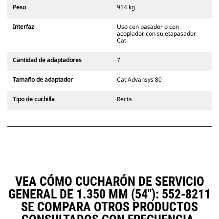
siempre en la línea de visión del
Peso
954 kg
operador.
Los acopladores con sujetapasador
Interfaz
Uso con pasador o con
Cat son compatibles con las
acoplador con sujetapasador
Excavadoras de Cadenas 311-352 y
Cat
con todas las excavadoras de
ruedas. También hay acopladores
Cantidad de adaptadores
7
de ancho para zanjado
disponibles.
Tamaño de adaptador
Cat Advansys 80
Los accesorios compatibles con el
sistema acoplador especializado
Tipo de cuchilla
Recta
CW emplean bisagras fijas de
acoplador rápido. Los acopladores
especializados CW cuentan con un
sistema de traba tipo cuña para
mantener la seguridad de los
accesorios.
Hay acopladores especializados
CW disponibles para todas las
VEA CÓMO CUCHARÓN DE SERVICIO
excavadoras de ruedas y cadenas.
GENERAL DE 1.350 MM (54"): 552-8211
SE COMPARA OTROS PRODUCTOS