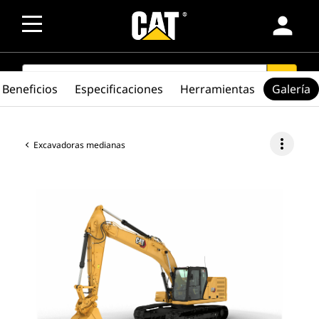
person
SEARCH
search
Beneficios
Especificaciones
Herramientas
Galería
more_vert
Excavadoras medianas