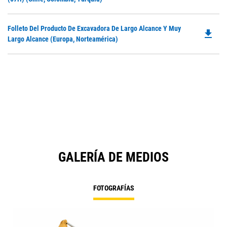
N
O
Ta
in
Do
Folleto Del Producto De Excavadora De Largo Alcance Y Muy
a
file_download
P
Largo Alcance (Europa, Norteamérica)
N
O
Ta
in
a
N
Ta
GALERÍA DE MEDIOS
FOTOGRAFÍAS