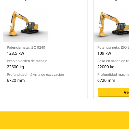
Combine Payload con VisionLink™
y gestione los objetivos de
producción de manera remota.
La capacitación optativa del
operador es un sistema dentro de
la cabina que reconoce
determinadas oportunidades para
que los operadores sean más
Potencia neta: ISO 9249
Potencia neta: ISO 
productivos y para evitar el
128.5 kW
109 kW
desgaste innecesario de la
Peso en orden de trabajo
Peso en orden de t
máquina.
22600 kg
22000 kg
Profundidad máxima de excavación
Profundidad máxim
6720 mm
6720 mm
Ve