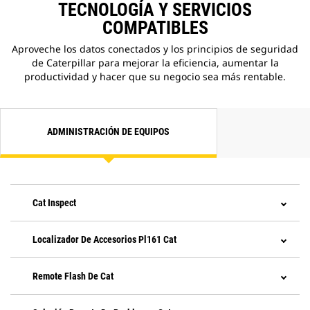
TECNOLOGÍA Y SERVICIOS
para el sistema Grade con 3D,
instalado y probado desde la
COMPATIBLES
fábrica. La activación requiere la
Aproveche los datos conectados y los principios de seguridad
compra de licencias de software
de Caterpillar para mejorar la eficiencia, aumentar la
3D adicionales.
productividad y hacer que su negocio sea más rentable.
Con la tecnología Grade Assist
estándar, puede mantener la
nivelación correcta, de manera
simple y fácil, gracias a la
excavación con una sola palanca.
ADMINISTRACIÓN DE EQUIPOS
Mantenga las cadenas en el suelo
durante levantamientos y
excavaciones difíciles con Boom
Assist.
Fije el ángulo deseado del
Cat Inspect
cucharón y deje que Bucket Assist
mantenga automáticamente el
Localizador De Accesorios Pl161 Cat
ángulo durante las aplicaciones de
inclinación, nivelación, nivelación
fina y apertura de zanjas.
Remote Flash De Cat
Detenga automáticamente el giro
de la excavadora en los puntos