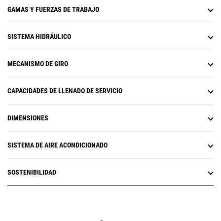
arranque en frío de -32 °C (-25 °F).
en el monitor de pantalla táctil
GAMAS Y FUERZAS DE TRABAJO
mientras realiza el trabajo, o bien
puede enviar el diseño del plan a
SISTEMA HIDRÁULICO
la excavadora para facilitar el
trabajo. Además, obtendrá
beneficios adicionales de zona de
MECANISMO DE GIRO
evitación, mapeo de corte y
relleno, orientación de carril y
realidad aumentada con
CAPACIDADES DE LLENADO DE SERVICIO
capacidad de posicionamiento
avanzada.
Todos los sistemas Cat Grade son
DIMENSIONES
compatibles con radios y
estaciones base de Trimble,
SISTEMA DE AIRE ACONDICIONADO
Topcon y Leica. ¿Ya invirtió en
equipos de tecnología para
nivelación? Puede instalar
SOSTENIBILIDAD
sistemas para nivelación de
Trimble, Topcon y Leica en la
máquina.
La opción Cat Grade 3D Ready
incluye todo el hardware necesario