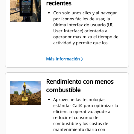
recientes
Con solo unos clics y al navegar
por íconos fáciles de usar, la
última interfaz de usuario (UI,
User Interface) orientada al
operador maximiza el tiempo de
actividad y permite que los
equipos comiencen a trabajar sin
demora. Desde reorganizar las
Más información
listas de herramientas hasta crear
nuevas combinaciones de
herramientas según sea
necesario, los operadores pueden
Rendimiento con menos
configurar rápidamente las
combustible
máquinas y acceder fácilmente a
la información.
Aproveche las tecnologías
La interfaz permite a los
estándar Cat® para optimizar la
operadores mantener la precisión
eficiencia operativa: ayude a
y aprovechar su jornada de trabajo
reducir el consumo de
al máximo. La capacidad de
combustible y los costos de
ingresar acopladores y accesorios
mantenimiento diario con
al sistema hace que configurar las