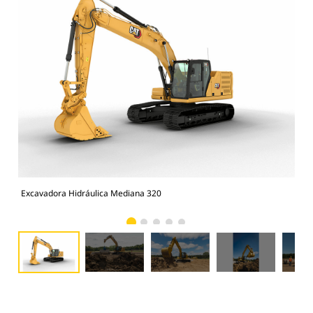
Excavadora Hidráulica Mediana 320
Exc