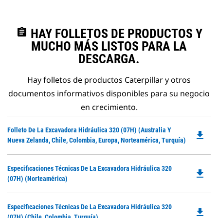
assignment
HAY FOLLETOS DE PRODUCTOS Y
MUCHO MÁS LISTOS PARA LA
DESCARGA.
Hay folletos de productos Caterpillar y otros
documentos informativos disponibles para su negocio
en crecimiento.
Do
Folleto De La Excavadora Hidráulica 320 (07H) (Australia Y
file_download
P
Nueva Zelanda, Chile, Colombia, Europa, Norteamérica, Turquía)
O
in
Do
Especificaciones Técnicas De La Excavadora Hidráulica 320
a
file_download
P
(07H) (Norteamérica)
N
O
Ta
in
Do
Especificaciones Técnicas De La Excavadora Hidráulica 320
a
file_download
P
(07H) (Chile, Colombia, Turquía)